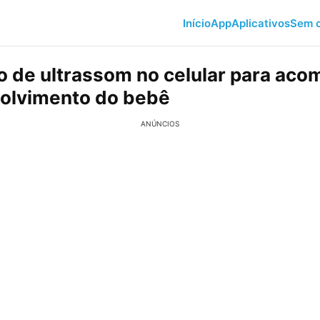
Início
App
Aplicativos
Sem c
vo de ultrassom no celular para ac
olvimento do bebê
ANÚNCIOS