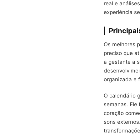
real e anális
experiência s
Principa
Os melhores p
preciso que a
a gestante a 
desenvolvimen
organizada e 
O calendário 
semanas. Ele 
coração começ
sons externos
transformaçõe