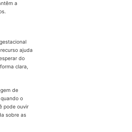
mantêm a
os.
gestacional
recurso ajuda
esperar do
forma clara,
tagem de
 quando o
ê pode ouvir
da sobre as