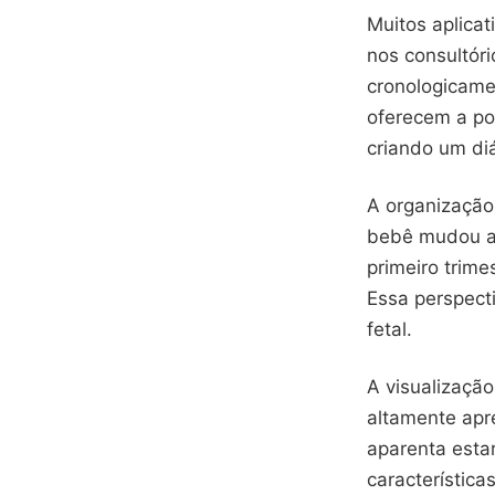
Muitos aplica
nos consultóri
cronologicamen
oferecem a po
criando um diá
A organização 
bebê mudou a
primeiro trime
Essa perspect
fetal.
A visualização
altamente apr
aparenta esta
característica