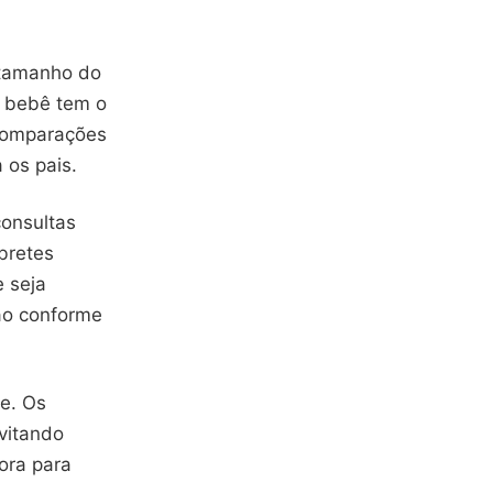
 tamanho do
o bebê tem o
comparações
 os pais.
consultas
bretes
 seja
ção conforme
te. Os
vitando
ora para