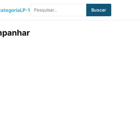
ategoria
LP-1
Buscar
ompanhar