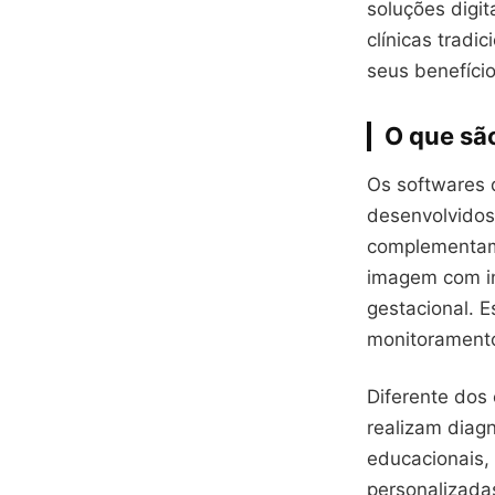
soluções digi
clínicas tradi
seus benefíci
O que são
Os softwares 
desenvolvidos
complementam
imagem com in
gestacional. 
monitoramento
Diferente dos
realizam diagn
educacionais,
personalizada