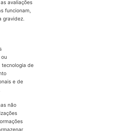
 as avaliações
as funcionam,
 gravidez.
s
 ou
tecnologia de
nto
onais e de
.
mas não
lizações
nformações
 armazenar