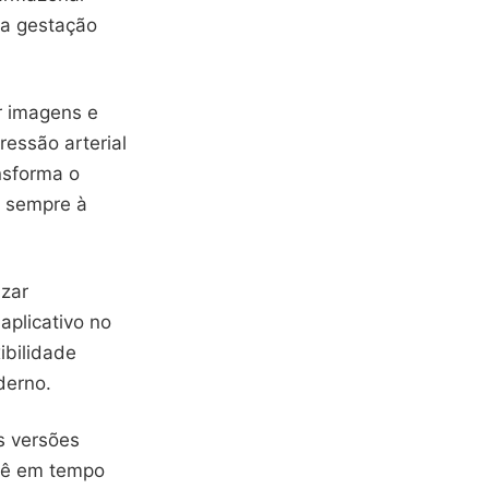
da gestação
ar imagens e
essão arterial
nsforma o
a sempre à
zar
aplicativo no
ibilidade
derno.
s versões
ebê em tempo