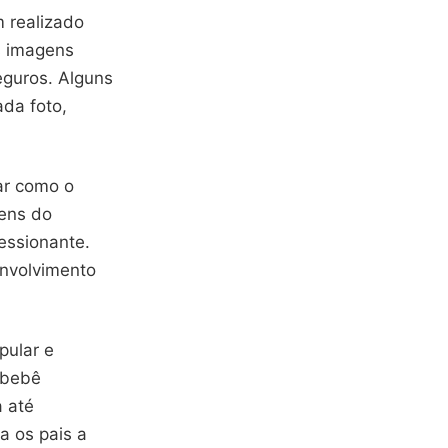
m realizado
as imagens
eguros. Alguns
ada foto,
zar como o
ens do
essionante.
envolvimento
pular e
 bebê
 até
a os pais a