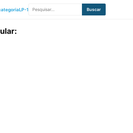
ategoria
LP-1
Buscar
ular: