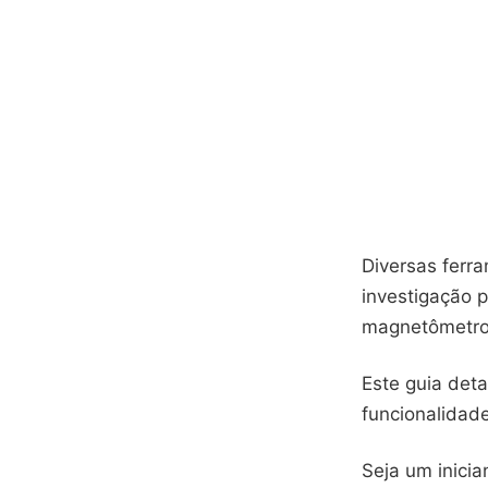
Diversas ferr
investigação p
magnetômetro 
Este guia det
funcionalidad
Seja um inici