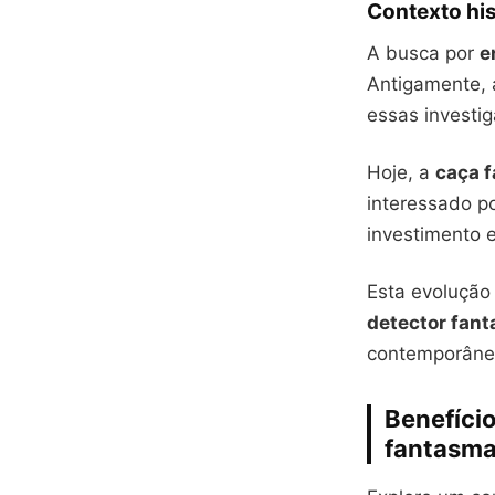
Contexto his
A busca por
e
Antigamente,
essas investi
Hoje, a
caça 
interessado p
investimento 
Esta evolução 
detector fan
contemporâne
Benefício
fantasmas