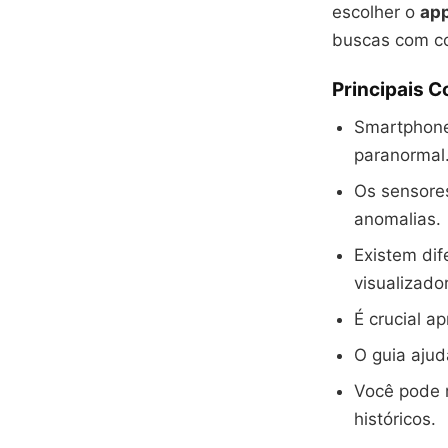
escolher o
ap
buscas com co
Principais 
Smartphone
paranormal
Os sensores
anomalias.
Existem dif
visualizado
É crucial a
O guia ajud
Você pode r
históricos.