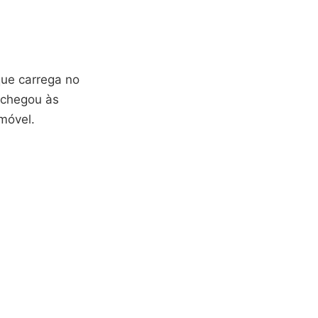
que carrega no
 chegou às
móvel.