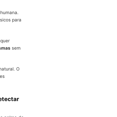
a humana.
icos para
lquer
smas
sem
natural. O
ões
etectar