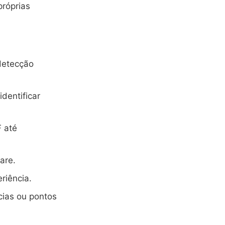
próprias
detecção
dentificar
F até
are.
riência.
cias ou pontos