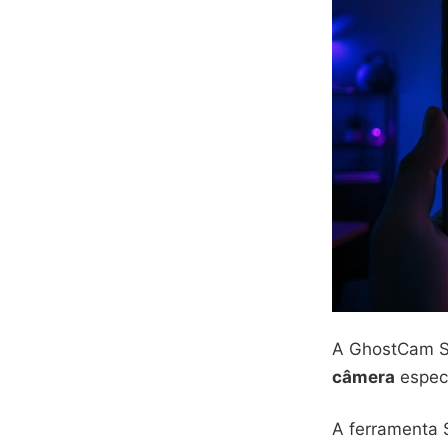
A GhostCam SL
câmera
especi
A ferramenta