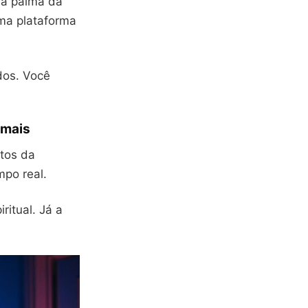
na palma da
ma plataforma
dos. Você
 mais
ctos da
po real.
ritual. Já a