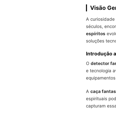
Visão Ger
A curiosidade
séculos, enco
espíritos
evolu
soluções tecn
Introdução 
O
detector f
e tecnologia 
equipamentos
A
caça fanta
espirituais p
capturam essa