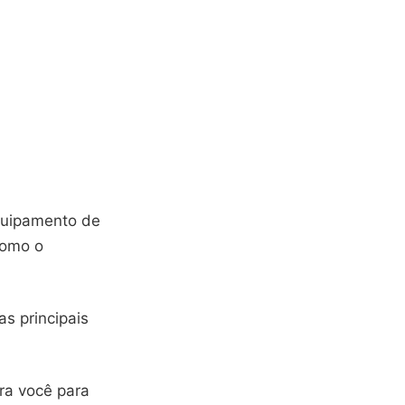
quipamento de
como o
s principais
ra você para