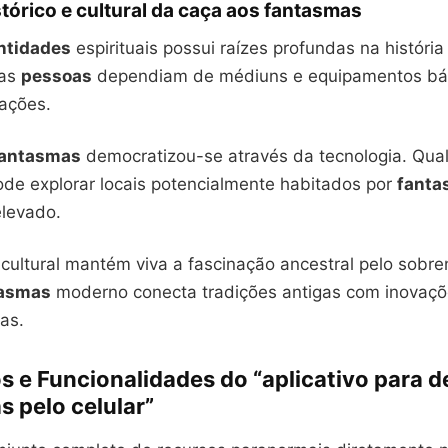
tórico e cultural da caça aos fantasmas
ntidades
espirituais possui raízes profundas na históri
 as
pessoas
dependiam de médiuns e equipamentos bás
gações.
fantasmas
democratizou-se através da tecnologia. Qua
ode explorar locais potencialmente habitados por
fanta
elevado.
cultural mantém viva a fascinação ancestral pelo sobre
tasmas
moderno conecta tradições antigas com inovaç
as.
s e Funcionalidades do “aplicativo para d
 pelo celular”