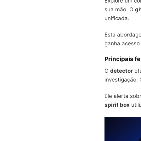
Explore um co
sua mão. O
gh
unificada.
Esta abordage
ganha acesso 
Principais f
O
detector
ofe
investigação.
Ele alerta sob
spirit box
util