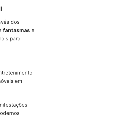
l
avés dos
de
fantasmas
e
nais para
ntretenimento
móveis em
anifestações
modernos