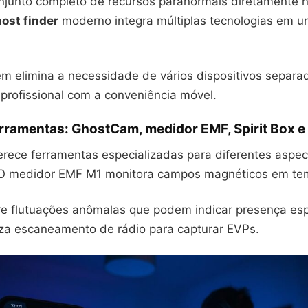
njunto completo de recursos paranormais diretamente 
ost finder
moderno integra múltiplas tecnologias em u
m elimina a necessidade de vários dispositivos separa
profissional com a conveniência móvel.
erramentas: GhostCam, medidor EMF, Spirit Box e
rece ferramentas especializadas para diferentes aspe
 O medidor EMF M1 monitora campos magnéticos em tem
re flutuações anômalas que podem indicar presença espi
iza escaneamento de rádio para capturar EVPs.