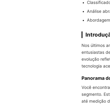
Classifica
Análise abr
Abordagem i
Introduç
Nos últimos an
entusiastas d
evolução refl
tecnologia ace
Panorama do
Você encontra
segmento. Est
até medição d