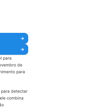
→
→
l para
 novembro de
enimento para
 para detectar
 ele combina
ão