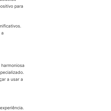
ositivo para
ificativos.
 a
o harmoniosa
pecializado.
çar a usar a
xperiência.