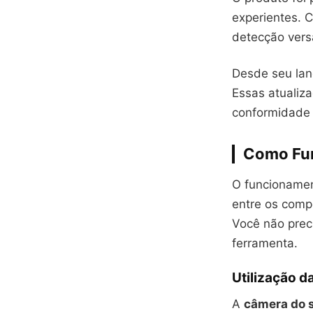
experientes. 
detecção versá
Desde seu lanç
Essas atualiz
conformidade 
Como Fun
O funcionamen
entre os comp
Você não prec
ferramenta.
Utilização d
A
câmera do s