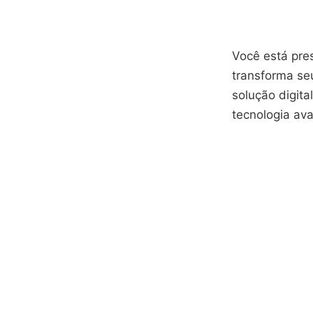
Você está pre
transforma se
solução digita
tecnologia av