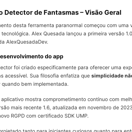
vo Detector de Fantasmas – Visão Geral
ento desta ferramenta paranormal começou com uma v
e tecnológica. Alex Quesada lançou a primeira versão 1
 da AlexQuesadaDev.
 desenvolvimento do app
ector foi criado especificamente para oferecer uma exp
 acessível. Sua filosofia enfatiza que
simplicidade não
r
quando bem implementada.
 aplicativo mostra comprometimento contínuo com melh
ersão mais recente 1.6, atualizada em novembro de 2023
novo RGPD com certificado SDK UMP.
projetado tanto para iniciantes curiosos quanto para en