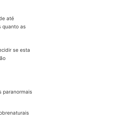
de até
s quanto as
cidir se esta
ção
s paranormais
obrenaturais