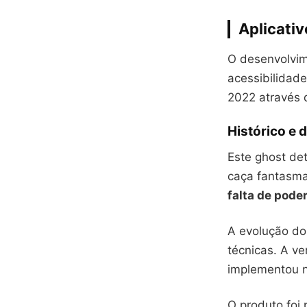
Aplicati
O desenvolvim
acessibilidad
2022 através
Histórico e
Este ghost det
caça fantasmas
falta de pode
A evolução do
técnicas. A v
implementou 
O produto foi 