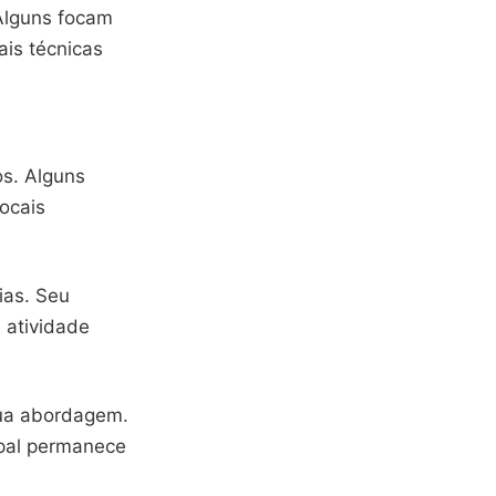
 Alguns focam
ais técnicas
os. Alguns
ocais
ias. Seu
e atividade
sua abordagem.
ipal permanece