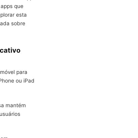
e apps que
plorar esta
mada sobre
cativo
a móvel para
iPhone ou iPad
esa mantém
 usuários