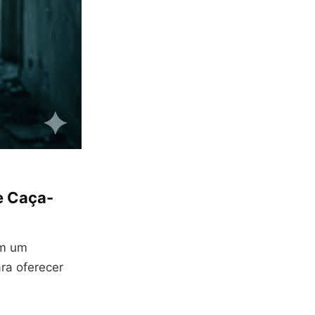
e Caça-
em um
ara oferecer