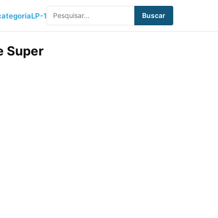
ategoria
LP-1
Buscar
e Super