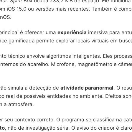
or: Spirit Box
ocupa 233,2 MB de espaço. Ele funciona
com iOS 15.0 ou versões mais recentes. Também é comp
onOS.
principal é oferecer uma
experiência
imersiva para entu
ace gamificada permite explorar locais virtuais em busca
to técnico envolve algoritmos inteligentes. Eles proce
internos do aparelho. Microfone, magnetômetro e câme
ão simula a detecção de
atividade paranormal
. O res
 real de possíveis entidades no ambiente. Efeitos son
 a atmosfera.
er seu contexto correto. O programa se classifica na cat
to
, não de investigação séria. O aviso do criador é clar