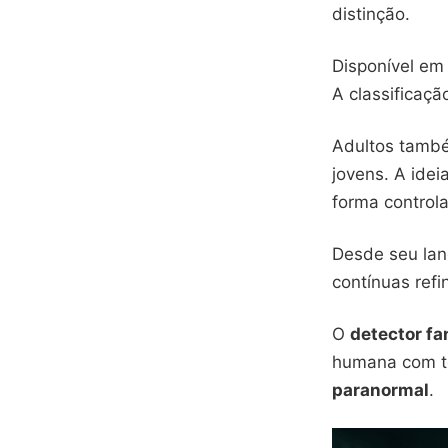
distinção.
Disponível em
A classificaçã
Adultos també
jovens. A idei
forma control
Desde seu la
contínuas ref
O
detector f
humana com te
paranormal
.