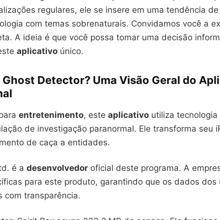
alizações regulares, ele se insere em uma tendência d
ologia com temas sobrenaturais. Convidamos você a ex
eta. A ideia é que você possa tomar uma decisão infor
 este
aplicativo
único.
o Ghost Detector? Uma Visão Geral do Apli
al
 para
entretenimento
, este
aplicativo
utiliza tecnologi
ulação de investigação paranormal. Ele transforma seu 
mento de caça a entidades.
td. é a
desenvolvedor
oficial deste programa. A empr
cíficas para este produto, garantindo que os dados dos
s com transparência.