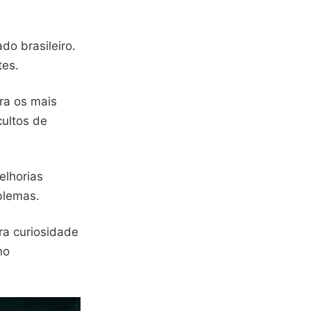
o brasileiro.
tes.
ra os mais
ultos de
elhorias
blemas.
ra curiosidade
no