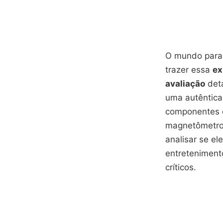
O mundo paran
trazer essa
ex
avaliação
deta
uma autêntica 
componentes d
magnetômetro 
analisar se e
entreteniment
críticos.