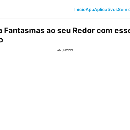
Início
App
Aplicativos
Sem c
 Fantasmas ao seu Redor com ess
o
ANÚNCIOS