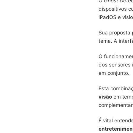
O
Ghost Detect
dispositivos 
iPadOS e visi
Sua proposta 
tema. A interf
O funcionamen
dos sensores 
em conjunto.
Esta combinaç
visão
em tempo
complementam
É vital entend
entretenimen