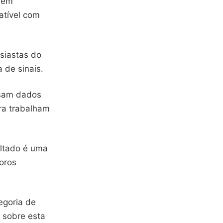
 em
atível com
siastas do
 de sinais.
ssam dados
ra trabalham
ultado é uma
oros
egoria de
o sobre esta