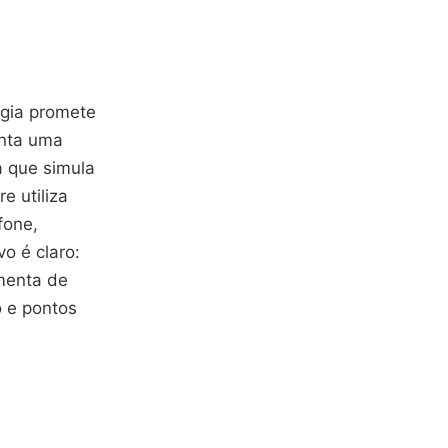
ogia promete
enta uma
a que simula
e utiliza
fone,
o é claro:
amenta de
o e pontos