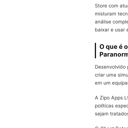
Store com atu
misturam tecn
análise compl
baixar e usar
O que é 
Paranorm
Desenvolvido
criar uma sim
em um equipa
A Zipo Apps L
políticas espe
sejam tratado