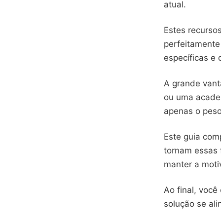
atual.
Estes recurso
perfeitamente
específicas e
A grande vant
ou uma academ
apenas o peso
Este guia comp
tornam essas 
manter a moti
Ao final, voc
solução se ali