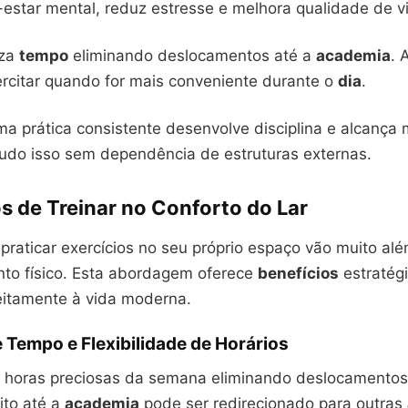
star mental, reduz estresse e melhora qualidade de v
iza
tempo
eliminando deslocamentos até a
academia
. 
ercitar quando for mais conveniente durante o
dia
.
ma prática consistente desenvolve disciplina e alcança
Tudo isso sem dependência de estruturas externas.
s de Treinar no Conforto do Lar
praticar exercícios no seu próprio espaço vão muito al
to físico. Esta abordagem oferece
benefícios
estratég
eitamente à vida moderna.
Tempo e Flexibilidade de Horários
 horas preciosas da semana eliminando deslocamento
ito até a
academia
pode ser redirecionado para outras