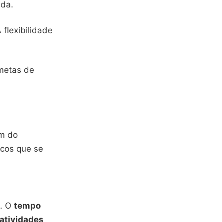
ida.
A flexibilidade
 metas de
ém do
icos que se
s. O
tempo
atividades