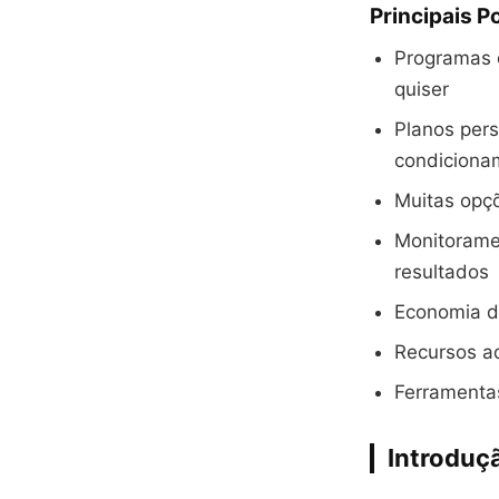
Principais P
Programas d
quiser
Planos pers
condiciona
Muitas opç
Monitorame
resultados
Economia d
Recursos ad
Ferramentas
Introduç