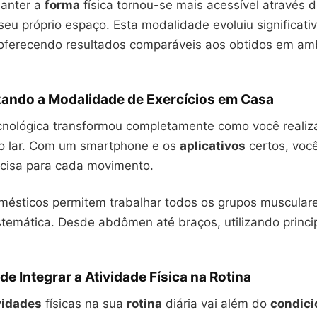
manter a
forma
física tornou-se mais acessível através d
seu próprio espaço. Esta modalidade evoluiu significat
 oferecendo resultados comparáveis aos obtidos em am
zando a Modalidade de Exercícios em Casa
cnológica transformou completamente como você reali
 lar. Com um smartphone e os
aplicativos
certos, voc
ecisa para cada movimento.
ésticos permitem trabalhar todos os grupos muscular
stemática. Desde abdômen até braços, utilizando princ
de Integrar a Atividade Física na Rotina
vidades
físicas na sua
rotina
diária vai além do
condic