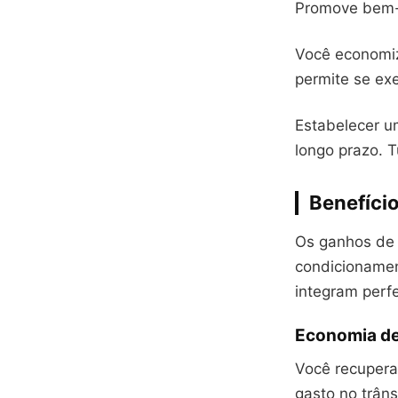
Promove bem-e
Você econom
permite se ex
Estabelecer u
longo prazo. 
Benefício
Os ganhos de 
condicionamen
integram perf
Economia de 
Você recupera
gasto no trâns