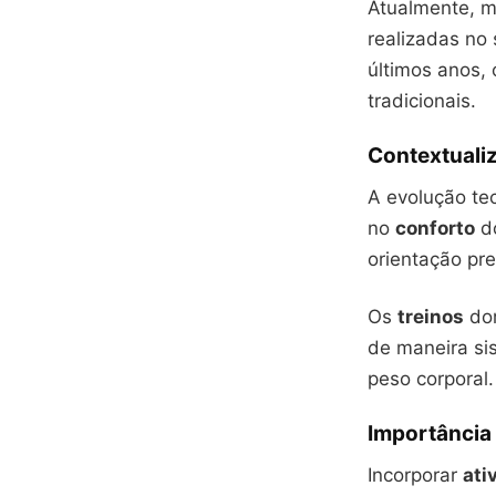
Atualmente, 
realizadas no 
últimos anos,
tradicionais.
Contextuali
A evolução te
no
conforto
do
orientação pr
Os
treinos
dom
de maneira si
peso corporal.
Importância 
Incorporar
ati