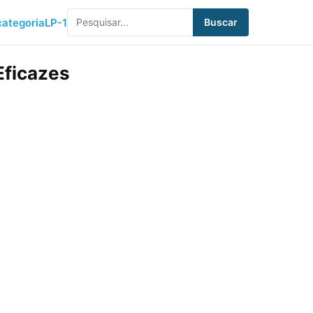
ategoria
LP-1
Buscar
Eficazes