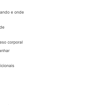
quando e onde
 de
so corporal
anhar
cionais