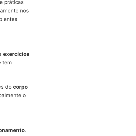
e práticas
ivamente nos
bientes
za
exercícios
ê tem
es do
corpo
ipalmente o
ionamento
.