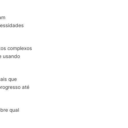
tam
cessidades
ntos complexos
e usando
iais que
rogresso até
bre qual