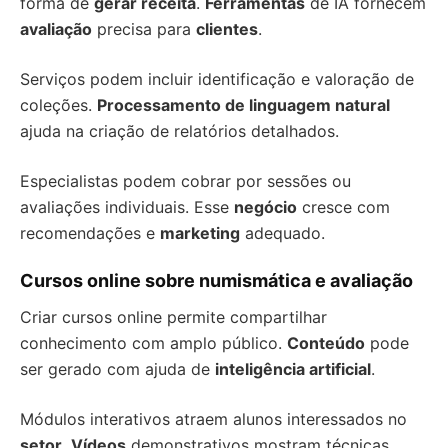
forma de
gerar receita
.
Ferramentas
de IA fornecem
avaliação
precisa para
clientes
.
Serviços podem incluir identificação e valoração de
coleções.
Processamento de linguagem natural
ajuda na criação de relatórios detalhados.
Especialistas podem cobrar por sessões ou
avaliações individuais. Esse
negócio
cresce com
recomendações e
marketing
adequado.
Cursos online sobre numismática e avaliação
Criar cursos online permite compartilhar
conhecimento com amplo público.
Conteúdo
pode
ser gerado com ajuda de
inteligência artificial
.
Módulos interativos atraem alunos interessados no
setor
.
Vídeos
demonstrativos mostram técnicas