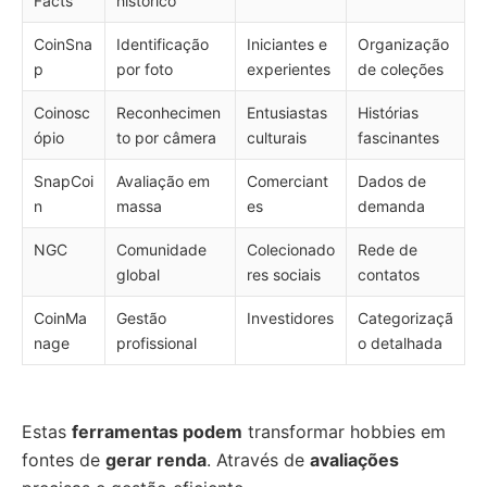
Facts
histórico
CoinSna
Identificação
Iniciantes e
Organização
p
por foto
experientes
de coleções
Coinosc
Reconhecimen
Entusiastas
Histórias
ópio
to por câmera
culturais
fascinantes
SnapCoi
Avaliação em
Comerciant
Dados de
n
massa
es
demanda
NGC
Comunidade
Colecionado
Rede de
global
res sociais
contatos
CoinMa
Gestão
Investidores
Categorizaçã
nage
profissional
o detalhada
Estas
ferramentas podem
transformar hobbies em
fontes de
gerar renda
. Através de
avaliações