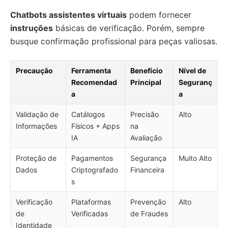
Chatbots assistentes virtuais
podem fornecer
instruções
básicas de verificação. Porém, sempre
busque confirmação profissional para peças valiosas.
Precaução
Ferramenta
Benefício
Nível de
Recomendad
Principal
Seguranç
a
a
Validação de
Catálogos
Precisão
Alto
Informações
Físicos + Apps
na
IA
Avaliação
Proteção de
Pagamentos
Segurança
Muito Alto
Dados
Criptografado
Financeira
s
Verificação
Plataformas
Prevenção
Alto
de
Verificadas
de Fraudes
Identidade