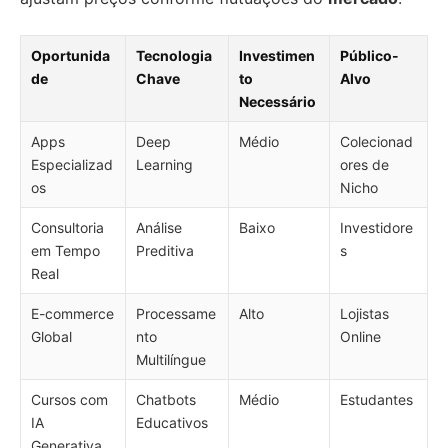
Oportunida
Tecnologia
Investimen
Público-
de
Chave
to
Alvo
Necessário
Apps
Deep
Médio
Colecionad
Especializad
Learning
ores de
os
Nicho
Consultoria
Análise
Baixo
Investidore
em Tempo
Preditiva
s
Real
E-commerce
Processame
Alto
Lojistas
Global
nto
Online
Multilíngue
Cursos com
Chatbots
Médio
Estudantes
IA
Educativos
Generativa