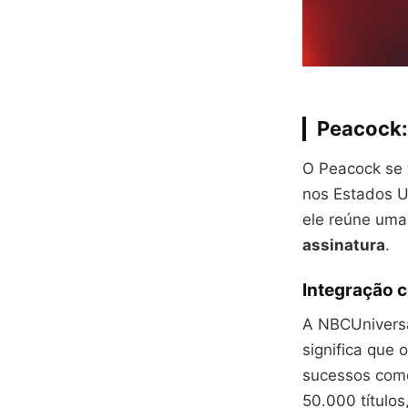
Peacock:
O Peacock se 
nos Estados U
ele reúne um
assinatura
.
Integração 
A NBCUniversa
significa que
sucessos co
50.000 título