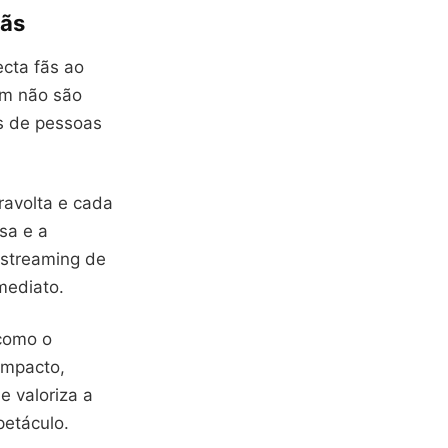
Fãs
cta fãs ao
m não são
s de pessoas
ravolta e cada
sa e a
 streaming de
mediato.
como o
impacto,
e valoriza a
petáculo.