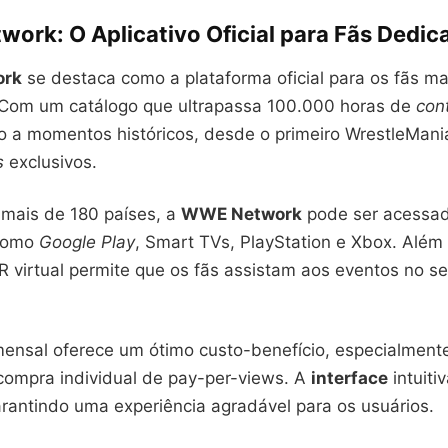
ork: O Aplicativo Oficial para Fãs Dedic
rk
se destaca como a plataforma oficial para os fãs ma
Com um catálogo que ultrapassa 100.000 horas de
con
o a momentos históricos, desde o primeiro WrestleMani
s
exclusivos.
 mais de 180 países, a
WWE Network
pode ser acessad
 como
Google Play
, Smart TVs, PlayStation e Xbox. Além 
 virtual permite que os fãs assistam aos eventos no se
ensal oferece um ótimo custo-benefício, especialmen
ompra individual de pay-per-views. A
interface
intuitiv
rantindo uma experiência agradável para os usuários.