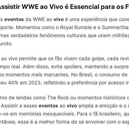
ssistir WWE ao Vivo é Essencial para os 
os
eventos
da WWE ao
vivo
é uma
experiência
que cone
porte. Momentos como o Royal Rumble e o SummerSla
 mas verdadeiros fenômenos culturais que unem milhõe
undo.
ao vivo permite que os fãs vivam cada golpe, cada revi
po real. Além disso, evita spoilers, mantendo a surpre
os momentos mais marcantes. No Brasil, o consumo de
ceu 40% em 2023, refletindo a preferência por acesso i
orno de lendas como The Rock ou momentos históricos 
 Assistir a esses
eventos
ao
vivo
amplia a
emoção
e o 
os em memórias inesquecíveis. Para o fã brasileiro, qu
ntânea, essa é a melhor forma de se envolver com o es