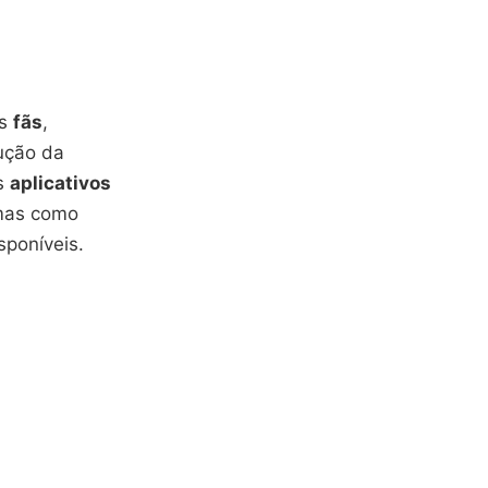
os
fãs
,
ução da
os
aplicativos
rmas como
poníveis.