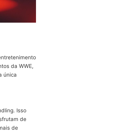
entretenimento
ntos da WWE,
a única
dling. Isso
sfrutam de
mais de