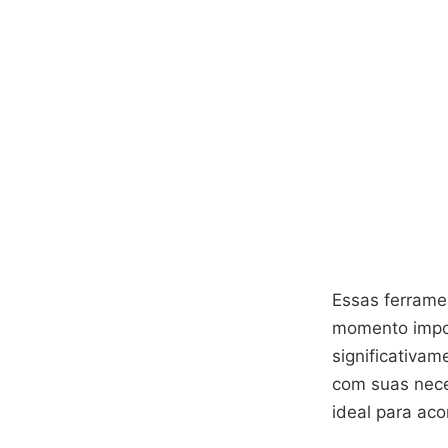
Essas ferrame
momento impor
significativam
com suas nece
ideal para ac