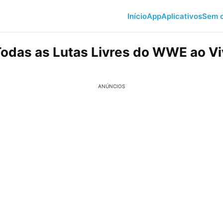
Início
App
Aplicativos
Sem c
Todas as Lutas Livres do WWE ao V
ANÚNCIOS