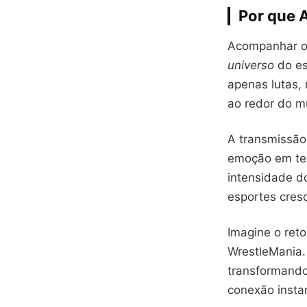
Por que A
Acompanhar 
universo
do es
apenas lutas,
ao redor do m
A transmissão 
emoção em tem
intensidade d
esportes cres
Imagine o ret
WrestleMania.
transformando-
conexão insta