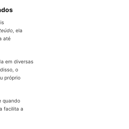
ados
is
teúdo
, ela
a até
a em diversas
disso, o
u próprio
te quando
a facilita a