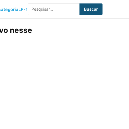
ategoria
LP-1
Buscar
ivo nesse