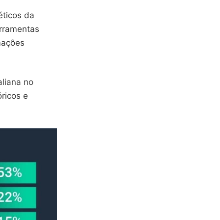
ticos da
erramentas
rmações
aliana no
ricos e