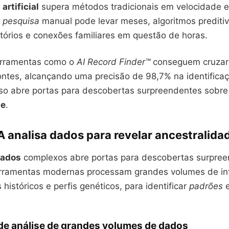
artificial
supera métodos tradicionais em velocidade e
a
pesquisa
manual pode levar meses, algoritmos prediti
tórios e conexões familiares em questão de horas.
erramentas como o
AI Record Finder™
conseguem cruzar
fontes, alcançando uma precisão de 98,7% na identifica
sso abre portas para descobertas surpreendentes sobre
de
.
 analisa dados para revelar ancestralida
ados
complexos abre portas para descobertas surpree
erramentas modernas processam grandes volumes de in
 históricos e perfis genéticos, para identificar
padrões
e
de análise de grandes volumes de dados