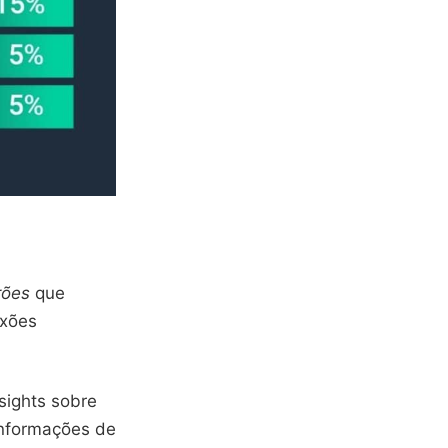
rões
que
exões
sights sobre
informações de