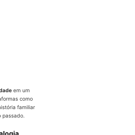
idade
em um
taformas como
stória familiar
o passado.
alogia