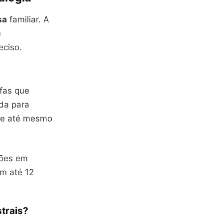
sa
familiar. A
e
eciso.
efas que
ada para
s e até mesmo
rões em
om até 12
trais?