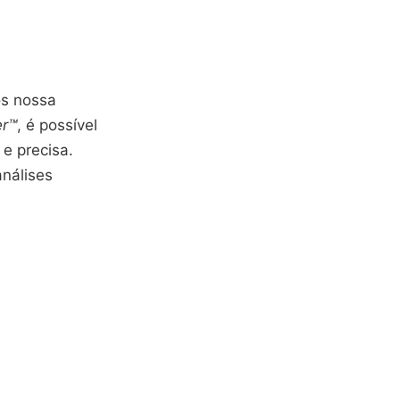
os nossa
er™
, é possível
e precisa.
nálises