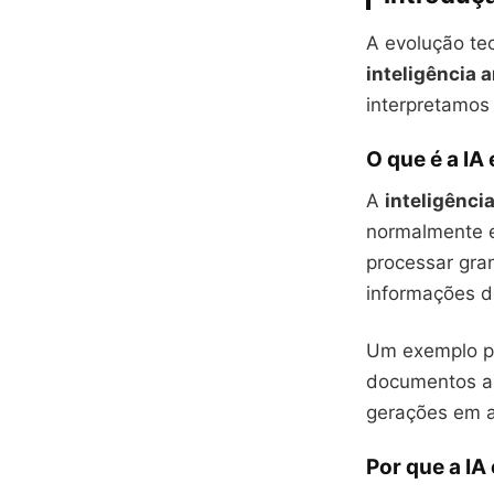
A evolução te
inteligência ar
interpretamo
O que é a IA
A
inteligência 
normalmente e
processar gr
informações 
Um exemplo pr
documentos an
gerações em a
Por que a IA