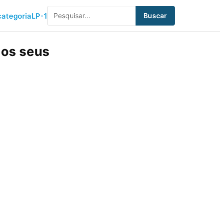
ategoria
LP-1
Buscar
dos seus