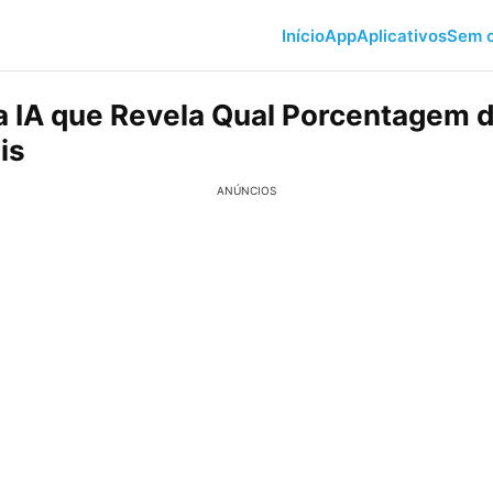
Início
App
Aplicativos
Sem c
 IA que Revela Qual Porcentagem 
is
ANÚNCIOS