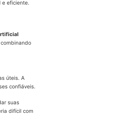
e eficiente.
rtificial
, combinando
s úteis. A
ses confiáveis.
dar suas
ria difícil com