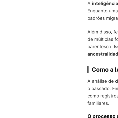
A
inteligência 
Enquanto um
padrões migra
Além disso, f
de múltiplas 
parentesco. I
ancestralida
Como a IA
A análise de
d
o passado. F
como registros
familiares.
O processo 