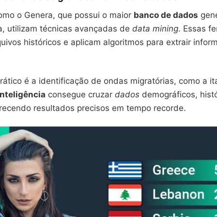
omo o Genera, que possui o maior
banco de dados
gené
a, utilizam técnicas avançadas de
data mining
. Essas f
quivos históricos e aplicam algoritmos para extrair info
tico é a identificação de ondas migratórias, como a it
inteligência
consegue cruzar
dados
demográficos, histó
erecendo resultados precisos em tempo recorde.