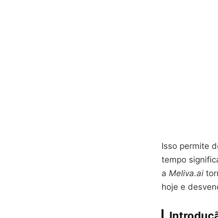
Isso permite 
tempo signifi
a
Meliva.ai
tor
hoje e desven
Introduç