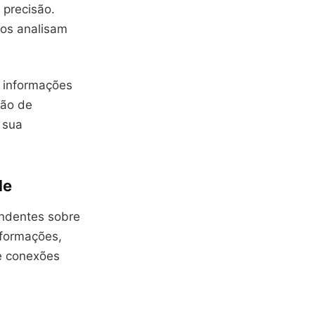
 precisão.
vos analisam
 informações
ção de
 sua
de
ndentes sobre
formações,
 conexões