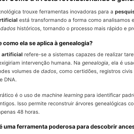
cnológica trouxe ferramentas inovadoras para a
pesqui
tificial
está transformando a forma como analisamos 
s
dados
históricos, tornando o processo mais rápido e pr
 e como ela se aplica à genealogia?
artificial
refere-se a sistemas capazes de realizar tar
xigiriam intervenção humana. Na
genealogia
, ela é us
andes volumes de
dados
, como certidões, registros civi
de DNA.
ático é o uso de
machine learning
para identificar pad
tigos. Isso permite reconstruir árvores genealógicas c
penas 48 horas.
 é uma ferramenta poderosa para descobrir ances