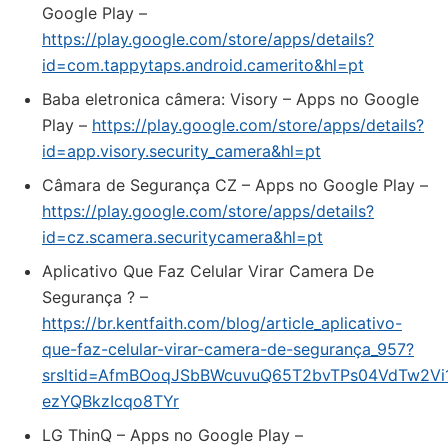
Google Play –
https://play.google.com/store/apps/details?
id=com.tappytaps.android.camerito&hl=pt
Baba eletronica câmera: Visory – Apps no Google
Play –
https://play.google.com/store/apps/details?
id=app.visory.security_camera&hl=pt
Câmara de Segurança CZ – Apps no Google Play –
https://play.google.com/store/apps/details?
id=cz.scamera.securitycamera&hl=pt
Aplicativo Que Faz Celular Virar Camera De
Segurança ? –
https://br.kentfaith.com/blog/article_aplicativo-
que-faz-celular-virar-camera-de-segurança_957?
srsltid=AfmBOoqJSbBWcuvuQ65T2bvTPs04VdTw2Vi1
ezYQBkzIcqo8TYr
LG ThinQ – Apps no Google Play –