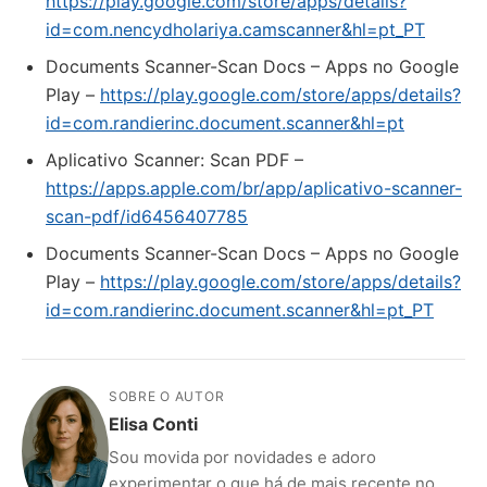
https://play.google.com/store/apps/details?
id=com.nencydholariya.camscanner&hl=pt_PT
Documents Scanner-Scan Docs – Apps no Google
Play –
https://play.google.com/store/apps/details?
id=com.randierinc.document.scanner&hl=pt
‎Aplicativo Scanner: Scan PDF –
https://apps.apple.com/br/app/aplicativo-scanner-
scan-pdf/id6456407785
Documents Scanner-Scan Docs – Apps no Google
Play –
https://play.google.com/store/apps/details?
id=com.randierinc.document.scanner&hl=pt_PT
SOBRE O AUTOR
Elisa Conti
Sou movida por novidades e adoro
experimentar o que há de mais recente no