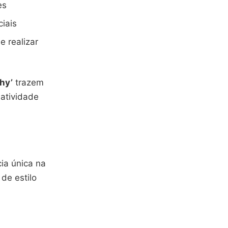
es
iais
e realizar
chy’
trazem
iatividade
cia única na
de estilo