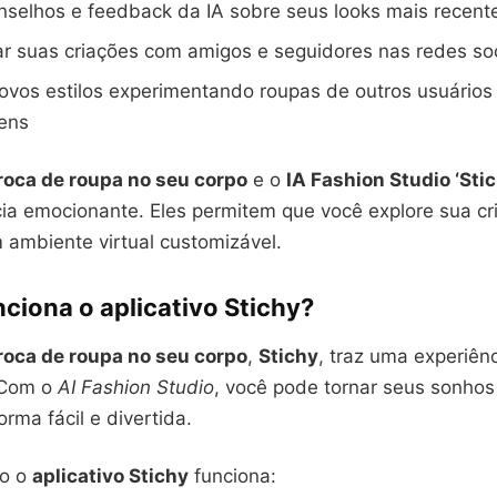
selhos e feedback da IA sobre seus looks mais recent
r suas criações com amigos e seguidores nas redes soc
ovos estilos experimentando roupas de outros usuários 
tens
troca de roupa no seu corpo
e o
IA Fashion Studio ‘Sti
ia emocionante. Eles permitem que você explore sua cr
 ambiente virtual customizável.
ciona o aplicativo Stichy?
troca de roupa no seu corpo
,
Stichy
, traz uma experiên
 Com o
AI Fashion Studio
, você pode tornar seus sonhos 
orma fácil e divertida.
mo o
aplicativo Stichy
funciona: