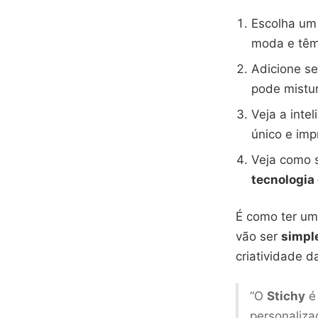
Escolha um 
moda e têm 
Adicione s
pode mistu
Veja a intel
único e imp
Veja como
tecnologia
É como ter u
vão ser
simpl
criatividade 
“O
Stichy
é 
personalizad