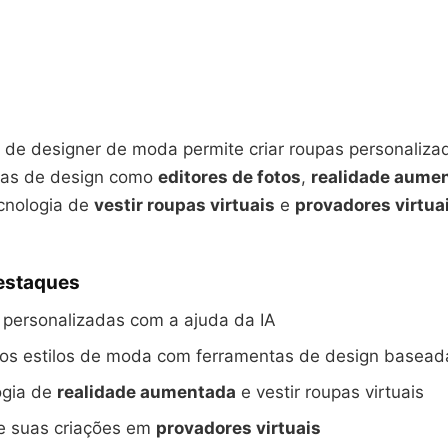
o de designer de moda permite criar roupas personaliza
tas de design como
editores de fotos
,
realidade aume
ecnologia de
vestir roupas virtuais
e
provadores virtua
Destaques
 personalizadas com a ajuda da IA
vos estilos de moda com ferramentas de design basead
ogia de
realidade aumentada
e vestir roupas virtuais
e suas criações em
provadores virtuais