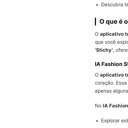
Descubra te
O que é o
O
aplicativo 
que você expl
‘Stichy’
, ofer
IA Fashion S
O
aplicativo 
coração. Essa 
apenas alguns
No
IA Fashion
Explorar es