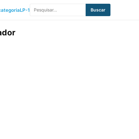
ategoria
LP-1
Buscar
ador