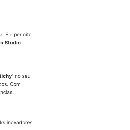
. Ele permite
on Studio
tichy’
no seu
nicos. Com
ncias.
oks inovadores