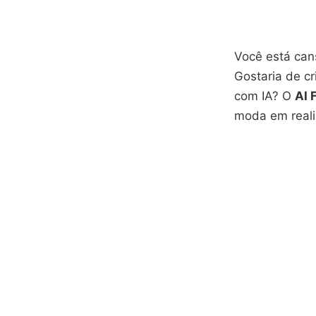
Você está ca
Gostaria de cr
com IA? O
AI 
moda em real