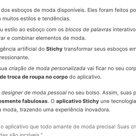
dos esboços de moda disponíveis. Eles foram feitos po
muitos estilos e tendências.
eu estilo ao esboço com os
blocos de palavras
interativ
rar e combinar elementos de moda.
igência artificial do
Stichy
transformar seus esboços e
ressionante.
 sua
criação de moda personalizada
vai ficar no seu cor
 de troca de roupa no corpo
do aplicativo.
m
designer de moda pessoal
no seu bolso. Assim, suas 
esmente fabulosas
. O
aplicativo Stichy
une tecnologia
da moda, trazendo uma experiência inovadora.
o aplicativo que todo amante de moda precisa! Suas cr
as são incríveis.”