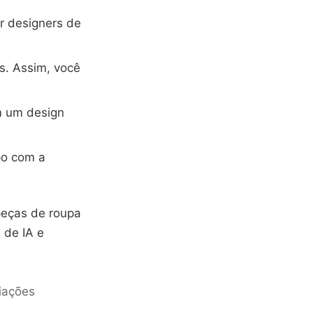
r designers de
os. Assim, você
m um design
po com a
peças de roupa
 de IA e
iações