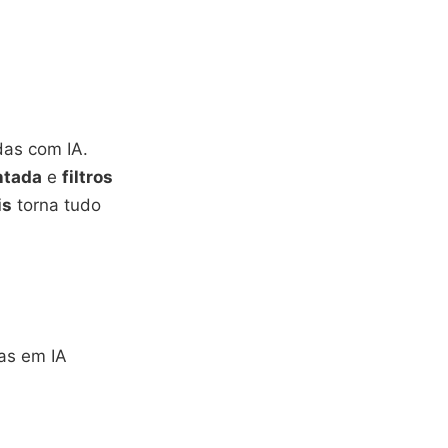
das com IA.
ntada
e
filtros
is
torna tudo
as em IA