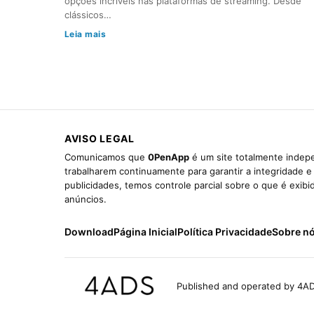
opções incríveis nas plataformas de streaming. Desde
clássicos…
Leia mais
AVISO LEGAL
Comunicamos que
0PenApp
é um site totalmente indepe
trabalharem continuamente para garantir a integridade 
publicidades, temos controle parcial sobre o que é exib
anúncios.
Download
Página Inicial
Política Privacidade
Sobre n
Published and operated by 4AD