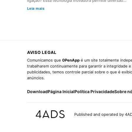
ligação? Essa tecnologia inovadora permite diversão…
Leia mais
AVISO LEGAL
Comunicamos que
0PenApp
é um site totalmente indepe
trabalharem continuamente para garantir a integridade 
publicidades, temos controle parcial sobre o que é exib
anúncios.
Download
Página Inicial
Política Privacidade
Sobre n
Published and operated by 4AD