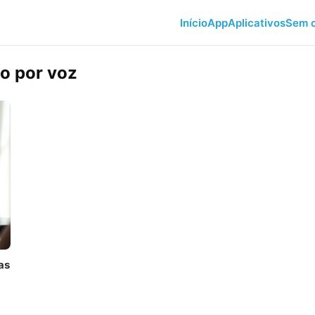
Início
App
Aplicativos
Sem c
o por voz
as