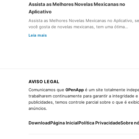
Assista as Melhores Novelas Mexicanas no
Aplicativo
Assista as Melhores Novelas Mexicanas no Aplicativo, s
você gosta de novelas mexicanas, tem uma ótima…
Leia mais
AVISO LEGAL
Comunicamos que
0PenApp
é um site totalmente indepe
trabalharem continuamente para garantir a integridade 
publicidades, temos controle parcial sobre o que é exib
anúncios.
Download
Página Inicial
Política Privacidade
Sobre n