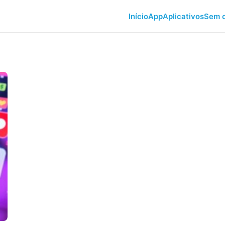
Início
App
Aplicativos
Sem c