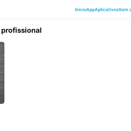
Início
App
Aplicativos
Sem c
 profissional