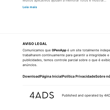
Muitos aplicativos ajudam a melhorar fotos e mostrar…
Leia mais
AVISO LEGAL
Comunicamos que
0PenApp
é um site totalmente indepe
trabalharem continuamente para garantir a integridade 
publicidades, temos controle parcial sobre o que é exib
anúncios.
Download
Página Inicial
Política Privacidade
Sobre n
Published and operated by 4AD