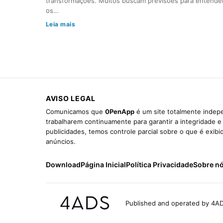
transformações. Muitos buscam previsões para entende
os…
Leia mais
AVISO LEGAL
Comunicamos que
0PenApp
é um site totalmente indepe
trabalharem continuamente para garantir a integridade 
publicidades, temos controle parcial sobre o que é exib
anúncios.
Download
Página Inicial
Política Privacidade
Sobre n
Published and operated by 4AD