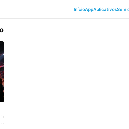
Início
App
Aplicativos
Sem c
o
uiu
is…