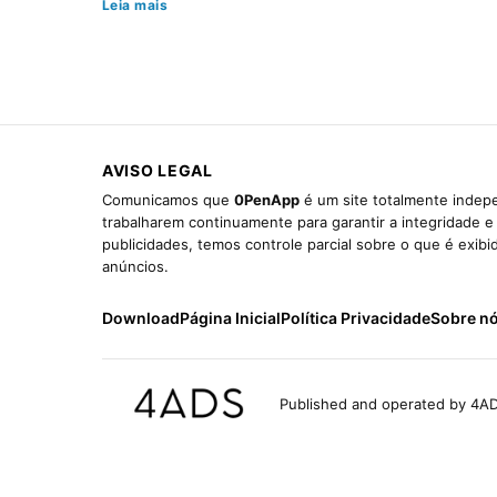
Leia mais
AVISO LEGAL
Comunicamos que
0PenApp
é um site totalmente indepe
trabalharem continuamente para garantir a integridade 
publicidades, temos controle parcial sobre o que é exib
anúncios.
Download
Página Inicial
Política Privacidade
Sobre n
Published and operated by 4AD