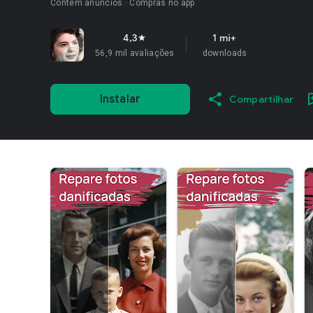
Contém anúncios
Compras no app
4,3
1 mi+
star
56,9 mil avaliações
downloads
Instalar
Compartilhar