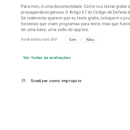
Para mim, é uma desonestidade. Como vou testar grátis se 
propaganda enganosa. O Artigo 67 do Código de Defesa do
Se realmente querem que eu teste grátis, coloquem o pr
honestos que criam programas para teste, mas que funcio
ter uma base, uma visão do app lixo.
Sim
Não
Você achou isso útil?
Ver todas as avaliações
flag
Sinalizar como impróprio