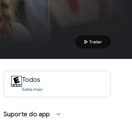
play_arrow
Trailer
Todos
Saiba mais
Suporte do app
expand_more