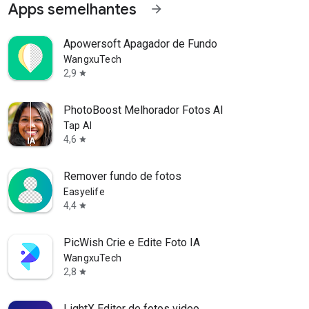
Apps semelhantes
arrow_forward
Apowersoft Apagador de Fundo
WangxuTech
2,9
star
PhotoBoost Melhorador Fotos AI
Tap AI
4,6
star
Remover fundo de fotos
Easyelife
4,4
star
PicWish Crie e Edite Foto IA
WangxuTech
2,8
star
LightX Editor de fotos video