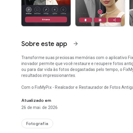
Sobre este app
arrow_forward
Transforme suas preciosas memórias com o aplicativo FixM
inovador permite que você restaure e recupere fotos anti
ou para dar vida às fotos desgastadas pelo tempo, o FixM
resultados impressionantes.
Com o FixMyPix - Realcador e Restaurador de Fotos Antiga
Restaurar fotos antigas, colorir fotos preto e branco & re
função de restauração de fotos antigas para recuperar 
imperfeições. Seja uma foto de família ou um tesouro de i
Atualizado em
antigas com qualidade.
26 de mai. de 2026
Nosso aplicativo oferece recursos avançados para colorir
mais antigas. Experimente a mágica de colorir incolor f
Fotografia
Restaurador de Fotos Antigas é o seu parceiro confiável 