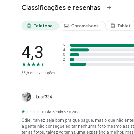
- Compartilhe suas memórias restauradas com amigos e f
Classificações e resenhas
arrow_forward
- Experimente o poder do aplicativo FixMyPix agora mesm
- Seja seu próprio reparador de fotos com o aplicativo Fix
- Transforme suas fotos antigas em tesouros valiosos com
Telefone
Chromebook
Tablet
phone_android
laptop
tablet_android
- Aprimorar fotos, focar fotos desfocadas e quitar borros
- Clarear e mejorar fotos
4,3
5
Reviva suas memórias com o FixMyPix - Restaurador de Fo
4
antigas hoje mesmo!
3
2
1
55,9 mil
avaliações
Luaf334
13 de outubro de 2023
Odiei, talvez seja bom pra que pague, mas o que não ente
a gente não consegue editar nenhuma foto mesmo assistin
ter as fotos, talvez vc tenha uma experiência melhor, m