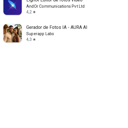
AndOr Communications Pvt Ltd
4,2
star
Gerador de Fotos IA - AURA AI
Superapp Labs
4,3
star