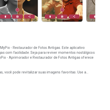
yPix - Restaurador de Fotos Antigas. Este aplicativo
gas com facilidade. Seja para reviver momentos nostálgicos
yPix - Aprimorador e Restaurador de Fotos Antigas oferece
s, você pode revitalizar suas imagens favoritas. Use a
cuperar fotos antigas
fotos danificadas, removendo manchas, arranhões e
nfância, o nosso aplicativo o ajudará a restaurar fotos
 fotos preto e branco, trazendo vida às suas lembranças
otos e veja como as imagens ganham vida novamente. O
para recuperar fotos antigas e preservar momentos valiosos.