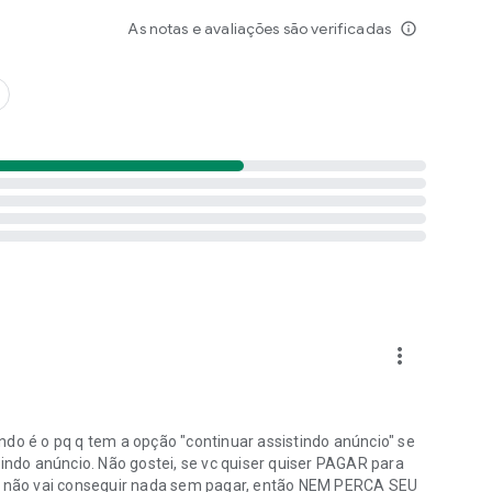
amiliares usando o FixMyPix.
As notas e avaliações são verificadas
info_outline
o.
MyPix.
 o FixMyPix - Restaurador de Fotos Antigas.
o
tos Antigas. Baixe agora e comece a restaurar suas fotos
more_vert
ndo é o pq q tem a opção "continuar assistindo anúncio" se
do anúncio. Não gostei, se vc quiser quiser PAGAR para
as não vai conseguir nada sem pagar, então NEM PERCA SEU