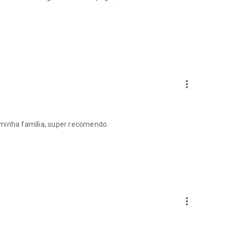
more_vert
 minha família, super recomendo.
more_vert