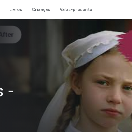
Livros
Crianças
Vales-presente
 -