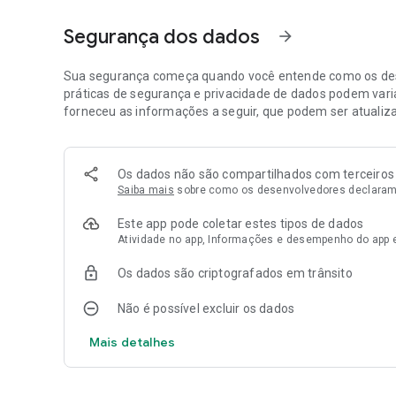
Quer reviver o charme das fotos antigas? Com o aplicativ
Segurança dos dados
arrow_forward
restaurar fotos danificadas e trazer de volta a nitidez e 
imagem antigas, você pode redescobrir detalhes perdidos
Sua segurança começa quando você entende como os des
O aplicativo Potenciador e Restaurador de Fotos Antigas o
práticas de segurança e privacidade de dados podem varia
fotos com apenas alguns toques e compartilhe suas lemb
forneceu as informações a seguir, que podem ser atualiz
aplicativo é a sua solução completa app para restaurar f
impressionantes e melhor foto.
Os dados não são compartilhados com terceiros
Além da restauração de fotos antigas, o aplicativo permit
Saiba mais
sobre como os desenvolvedores declaram
trazendo de volta lembranças preciosas que pensava ter 
você pode resgatar momentos esquecidos e preservá-los
Este app pode coletar estes tipos de dados
Atividade no app, Informações e desempenho do app e 
O Melhorador e Restaurador de Fotos Antigas é o aplicativo
restaurar fotos antigas danificadas gratis, reparar fotos, 
Os dados são criptografados em trânsito
completa. Baixe agora mesmo e experimente a incrível fu
Não é possível excluir os dados
- Restaura fotos antiga danificadas com facilidade usand
- Recupere fotos apagadas antigas e traga lembranças pe
Mais detalhes
- Colora fotos preto e branco e reviva momentos com em
- Melhore a qualidade de fotos antigas, redescubra detal
FixMyPix.