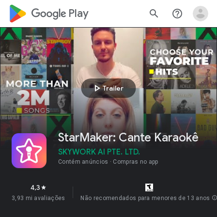
google_logo Play
search
help_outline
play_arrow
Trailer
StarMaker: Cante Karaokê
SKYWORK AI PTE. LTD.
Contém anúncios
Compras no app
4,3
star
3,93 mi avaliações
Não recomendados para menores de 13 anos
inf