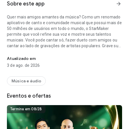
Sobre este app
arrow_forward
Quer mais amigos amantes da música? Como um renomado
aplicativo de canto e comunidade musical que possui mais de
50 milhões de usuários em todo o mundo, o StarMaker
permite que você refine sua voz e mostre seus talentos
musicais. Você pode cantar só, fazer dueto com amigos ou
cantar ao lado de gravações de artistas populares. Grave sua
Cante karaokê com efeitos de áudio e um apoio de uma bibliotec
voz, crie seus videoclipes e aprimore a sua voz com editores
de áudio profissionais.
Atualizado em
3 de ago. de 2026
🎤Cante Músicas de Karaokê
Seja você fã de Pop, Hip Hop, R&B ou Folk, você pode escolher
suas músicas favoritas de milhões de opções em nossa
Música e áudio
biblioteca, cantar junto com músicas de alta qualidade e
letras que rolam na tela, e editar suas gravações com filtros
Eventos e ofertas
de vídeo profissionais e ferramentas de edição de áudio.
Compartilhe suas músicas nas redes sociais populares, como
Whatsapp, Facebook, Instagram, Twitter, Snapchat e muito
Termina em 08/28
mais. Além disso, você pode fazer duetos com artistas
famosos e cantar com seus amigos como se estivesse em
uma sala de karaokê real!