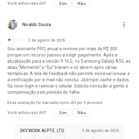
Inscreva-se no nosso canal do YouTube:
Sim
Não
Você achou isso útil?
https://www.youtube.com/@StarMakerNetwork
Junte-se a nós no Facebook:
https://www.facebook.com/starmaker
more_vert
Nivaldo Souza
Jogue com o app StarMaker! Para cantar, jogar e se conectar!
2 de agosto de 2026
Sou assinante PRO anual e renovei por mais de R$ 300
porque um recurso passou a exigir pagamento. Após a
atualização para a versão 9.16.2, no Samsung Galaxy A55, as
abas “Momento” e “Eu” travam e só abrem após várias
tentativas. A tela de feedback não permite escrever/enviar e
a verificação por e-mail não conclui. Já limpei cache e dados,
fiz novo login e reiniciei o celular. Solicito correção urgente e
compensação pelo período de falha.
Essa avaliação foi marcada como útil por
3
pessoas
Sim
Não
Você achou isso útil?
SKYWORK AI PTE. LTD.
3 de agosto de 2026