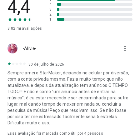
4,4
4
+ FAMOSINHA - Dj Caio Vieira, MC Meno K, Mc Rodrigo do CN
3
+ Deslocado - NAPA
2
+ Amar Pela Metade - Calema
1
+ La Plena - W Sound 05 - W Sound, Be'a8'a6le, Ovy On The
3,82 mi
avaliações
Drums
+ DtMF - Bad Bunny
+ Mãe Solteira - J. Eskine, DG e Batid?o Stronda, Mc Davi, MC
more_vert
•Alivie•
G15
MANTENHA-SE CONECTADO!
30 de julho de 2026
Está com dificuldades para cantar ou usar o app? Entre em
Sempre amei o StarMaker, deixando no celular por diversão,
contato com nossa equipe de suporte pelo e-mail:
com a conta privada mesmo. Fazia muito tempo que não
appsupport@starmakerinteractive.com
atualizava, e depois da atualização tem anúncios O TEMPO
Teremos o maior prazer em ajudar e responder todas as
TODO!!! E não é como "um anúncio antes de entrar na
suas dúvidas!
música", é eu estar mexendo e ser encaminhada para outro
lugar, mal dando tempo de mexer em nada ou concluir a
Visite nosso site oficial:
pesquisa da música! Peço que resolvam isso. Se não fosse
https://www.starmakerstudios.com/pt-BR
por isso ter me estressado facilmente seria 5 estrelas.
Siga-nos no TikTok:
Dificulta muito o uso.
https://www.tiktok.com/@starmaker_officialpage
Siga-nos no Instagram:
Essa avaliação foi marcada como útil por
4
pessoas
https://www.instagram.com/starmaker.official.account