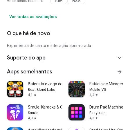
Sim
Não
Você achou isso útil?
Ver todas as avaliações
O que há de novo
Experiência de canto e interação aprimorada
Suporte do app
expand_more
Apps semelhantes
arrow_forward
Baterista e Jogo de Bateria
Estúdio de Mixagem d
Beat Blend Labs
Mobile_V5
4,1
4,4
star
star
Smule: Karaoke & Grave Músicas
Drum Pad Machine – c
Smule
Easybrain
4,0
4,3
star
star