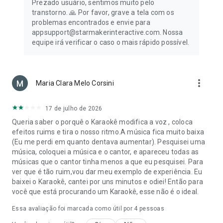
Prezado usuário, sentimos muito pelo
transtorno. 🙏 Por favor, grave a tela com os
problemas encontrados e envie para
appsupport@starmakerinteractive.com. Nossa
equipe irá verificar o caso o mais rápido possível.
more_vert
Maria Clara Melo Corsini
17 de julho de 2026
Queria saber o porquê o Karaokê modifica a voz , coloca
efeitos ruims e tira o nosso ritmo.A música fica muito baixa
(Eu me perdi em quanto dentava aumentar). Pesquisei uma
música, coloquei a música e o cantor, e apareceu todas as
músicas que o cantor tinha menos a que eu pesquisei. Para
ver que é tão ruim,vou dar meu exemplo de experiência. Eu
baixei o Karaokê, cantei por uns minutos e odiei! Então para
você que está procurando um Karaokê, esse não é o ideal.
Essa avaliação foi marcada como útil por
4
pessoas