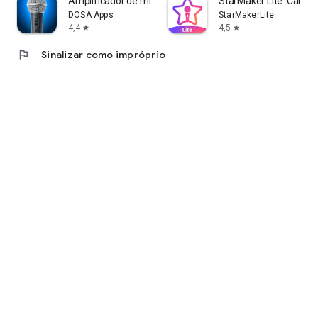
Amplificador de microfone
StarMaker Lite: Cante
DOSA Apps
StarMakerLite
4,4
4,5
star
star
flag
Sinalizar como impróprio