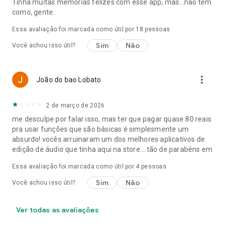
Tinha muitas memórias felizes com esse app, mas...não tem
como, gente.
Essa avaliação foi marcada como útil por
18
pessoas
Sim
Não
Você achou isso útil?
more_vert
João do bao Lobato
2 de março de 2026
me desculpe por falar isso, mas ter que pagar quase 80 reais
pra usar funções que são básicas é simplesmente um
absurdo! vocês arruinaram um dos melhores aplicativos de
edição de áudio que tinha aqui na store... tão de parabéns em
Essa avaliação foi marcada como útil por
4
pessoas
Sim
Não
Você achou isso útil?
Ver todas as avaliações