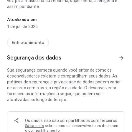
voz para masculina ou feminina, super-herói, alienígena e
assim por diante.
Super editor de voz para gravação, corte e alteração de voz e to
☀Características:
Atualizado em
📼
Gravador de voz:
grave facilmente qualquer voz quando e
1 de jul. de 2026
onde for possível.
📼
Cortador de MP3:
Não se limita a cortar qualquer voz de
qualquer arquivo de áudio.
Entretenimento
📼
Editor de áudio:
edite livremente todos os tipos de música
em diferentes formatos.
Segurança dos dados
arrow_forward
📼
Criador de toque:
faça você mesmo com eficiência seu
próprio toque.
Sua segurança começa quando você entende como os
📼
Modificador de voz:
muitos personagens incríveis para
desenvolvedores coletam e compartilham seus dados. As
mudar.
práticas de segurança e privacidade de dados podem variar
📼
Sintonizador de áudio:
Você pode usar uma variedade de
de acordo com o uso, a região e a idade. O desenvolvedor
cenas interessantes.
forneceu as informações a seguir, que podem ser
📼
Messenger Voice Changer:
Mudança de voz engraçada
atualizadas ao longo do tempo.
pode ser enviada para seus amigos.
Aplicativo Super Voice Editor:
um gravador de áudio que pode
gravar qualquer voz quando e onde for possível. O APP de
Os dados não são compartilhados com terceiros
gravação de voz não só pode gravar a super voz de sua
Saiba mais
sobre como os desenvolvedores declaram
preferência, mas também pode ser seu excelente super
o compartilhamento