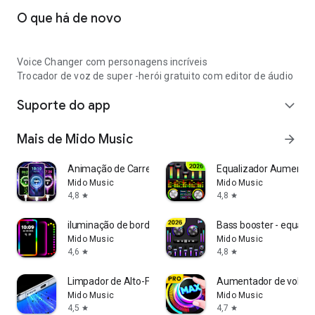
O que há de novo
Voice Changer com personagens incríveis
Trocador de voz de super -herói gratuito com editor de áudio
Suporte do app
expand_more
Mais de Mido Music
arrow_forward
Animação de Carregamento
Equalizador Aumenta
Mido Music
Mido Music
4,8
4,8
star
star
iluminação de borda - edge
Bass booster - equaliz
Mido Music
Mido Music
4,6
4,8
star
star
Limpador de Alto-Falante
Aumentador de volum
Mido Music
Mido Music
4,5
4,7
star
star