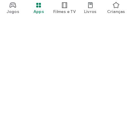
Jogos
Apps
Filmes e TV
Livros
Crianças
Google Play
Play Pass
Pontos do Play Points
Vales-presente
Resgatar
Política de reembolso
Crianças e família