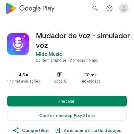
google_logo Play
search
help_outline
Mudador de voz - simulador
voz
Mido Music
Contém anúncios
Compras no app
4,5
10 mi+
star
146 mil avaliações
Todos
info
downloads
Instalar
Conferir no app Play Store
Compartilhar
Adicionar à lista de desejos