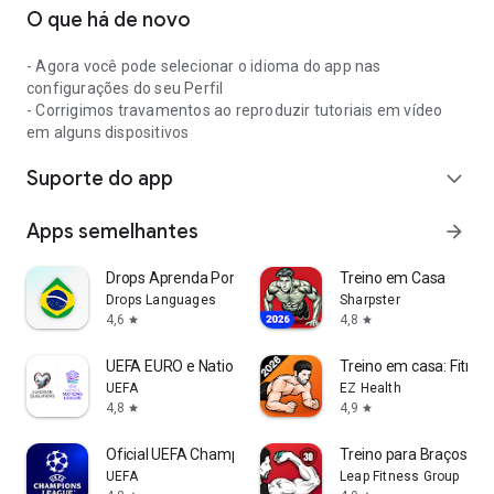
O que há de novo
- Agora você pode selecionar o idioma do app nas
configurações do seu Perfil
- Corrigimos travamentos ao reproduzir tutoriais em vídeo
em alguns dispositivos
Suporte do app
expand_more
Apps semelhantes
arrow_forward
Drops Aprenda Português Brasil
Treino em Casa
Drops Languages
Sharpster
4,6
4,8
star
star
UEFA EURO e Nations League
Treino em casa: Fitnes
UEFA
EZ Health
4,8
4,9
star
star
Oficial UEFA Champions League
Treino para Braços Exe
UEFA
Leap Fitness Group