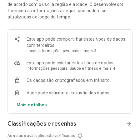
de acordo com o uso, a região e a idade. O desenvolvedor
em 8 categorias de treino. Pode treinar o chute, passe, drible,
forneceu as informações a seguir, que podem ser
resistência física, coordenação, força, toque de bola e
atualizadas ao longo do tempo.
jogadas de futebol tecnico, como a rabona, o elástico, a
caneta ou cobrança de falta.
Treinador Virtual: seu Treinador Virtual cria planos de treino
Este app pode compartilhar estes tipos de dados
personalizados para você melhorar com os exercicios de
com terceiros
futebol e jogar melhor. Seu plano de treino respeita sua
Local, Informações pessoais e mais 3
posição, idade, peso, altura, nível de experiência e sua
ambição para melhorar seu futebol no treino!
Este app pode coletar estes tipos de dados
Informações pessoais, Saúde e fitness e mais 4
Scorecard: quantos mais exercicios de futebol fizer mais
Os dados são criptografados em trânsito
pontos vai ganhar no Scorecard. Assista os videos de futebol
e aumente seus pontos de chute, passe, drible, físico,
Você pode solicitar a exclusão dos dados
coordenação e velocidade!
Mais detalhes
Conteúdo exclusivo: para além do treinamento profissional e
dos planos de treino funcional, o box-to-box tem videos de
futebol dos melhores times. O DLC do Borussia Dortmund
Classificações e resenhas
arrow_forward
inclui exercicios de futebol executados por Bellingham, Reus,
Reinier e outros craques de futebol!
As notas e avaliações são verificadas
info_outline