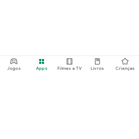
Jogos
Apps
Filmes e TV
Livros
Crianças
Google Play
Play Pass
Pontos do Play Points