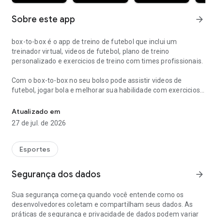
Sobre este app
arrow_forward
box-to-box é o app de treino de futebol que inclui um
treinador virtual, videos de futebol, plano de treino
personalizado e exercicios de treino com times profissionais.
Com o box-to-box no seu bolso pode assistir videos de
futebol, jogar bola e melhorar sua habilidade com exercicios
Treinador com plano de treino, exercícios personalizados e videos
de futebol para treino funcional, físico e tecnico. O app inclui
treino com videos de futebol e a possibilidade de monitorar
Atualizado em
seu treinamento. O treino do box-to-box é inspirado no
27 de jul. de 2026
treinamento dos jogadores profissionais e temos plano de
treino com exercicios para qualquer idade, posição no
gramado, nível de experiência e resistência física.
Esportes
Você não precisa de um tecnico de futebol para treinar e
Segurança dos dados
arrow_forward
jogar como um profissional! Aprenda com nossos videos de
futebol!
Sua segurança começa quando você entende como os
desenvolvedores coletam e compartilham seus dados. As
Funcionalidades:
práticas de segurança e privacidade de dados podem variar
Categorias de Treino: o box-to-box tem exercicios de futebol