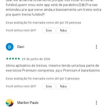
usar ele amanhã novamente, porque vou voltar a treinar
desempenho no treino.
futebol,quem criou este app está de parabéns👏🏽,Pra nao
Treino técnico: você precisa saber executar os melhores
entendeu pra que serve ainda,e basicamente um treino extra
exercicios para ser jogador de futebol! O box-to-box tem os
pra quem treina futebol!!
melhores treinamentos em videos de futebol para melhorar
sua relação com a bola através de exercicios de passe, chute
Essa avaliação foi marcada como útil por
35
pessoas
e drible.
Treino Físico: para além de treino tecnico com a bola, o box-
Sim
Não
Você achou isso útil?
to-box também ajuda a melhorar sua coordenação, agilidade
e velocidade. O plano de treino do box-to-box tem exercicios
de futebol escolhidos por um treinador profissional!
more_vert
Davi
Jogar futebol com o box-to-box é a melhor forma de treinar
como os profissionais, assistir videos de futebol e melhorar
29 de junho de 2026
com exercicios de futebol divertidos!
ótimo aplicativo de treinos. mesmo tendo uma boa parte de
exercícios Premium compensa. pq o Premium é baratissimo.
O box-to-box acredita que as jogadas criativas devem estar
no plano de treino de qualquer jogador de futebol. O
Essa avaliação foi marcada como útil por
3
pessoas
Ibrahimovic e o Cristiano Ronaldo são jogadores de futebol
Sim
Não
Você achou isso útil?
que treinam com rigor físico, mas gostam de jogar com
alegria.
Gostou do box-to-box? Fale com a gente:
more_vert
Marllon Paulo
Facebook: facebook.com/boxtoboxapp