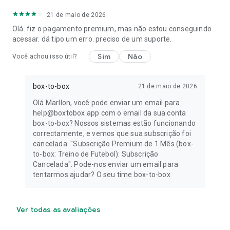
Instagram: instagram.com/boxtobox.app
21 de maio de 2026
Email: contact@box-to-box.app
Olá. fiz o pagamento premium, mas não estou conseguindo
acessar. dá tipo um erro. preciso de um suporte.
Sim
Não
Você achou isso útil?
box-to-box
21 de maio de 2026
Olá Marllon, você pode enviar um email para
help@boxtobox.app com o email da sua conta
box-to-box? Nossos sistemas estão funcionando
correctamente, e vemos que sua subscrição foi
cancelada: "Subscrição Premium de 1 Mês (box-
to-box: Treino de Futebol): Subscrição
Cancelada". Pode-nos enviar um email para
tentarmos ajudar? O seu time box-to-box
Ver todas as avaliações