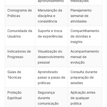
aprofundamento
meditações
Cronograma de
Manutenção da
Planejamento
Práticas
disciplina e
semanal de
consistência
atividades
Comunidade de
Suporte e troca
Compartilhamento
Usuários
de experiências
de dúvidas e
insights
Indicadores de
Visualização do
Acompanhamento
Progresso
desenvolvimento
mensal de
pessoal
evolução
Guias de
Aprendizado
Consulta durante
Técnicas
passo a passo de
preparação de
práticas
sessões
Proteção
Segurança
Aplicação antes
Espiritual
durante
de qualquer
comunicação
prática