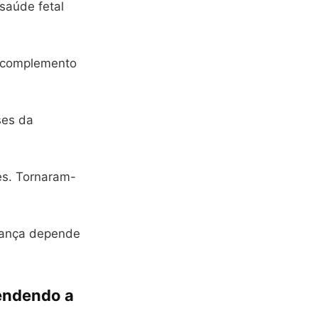
saúde fetal
 complemento
ses da
es. Tornaram-
urança depende
tendendo a