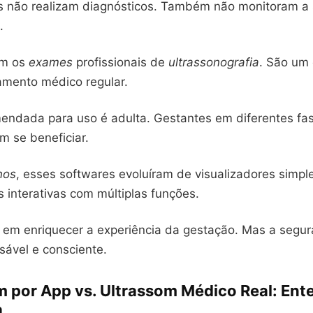
s não realizam diagnósticos. Também não monitoram a 
.
em os
exames
profissionais de
ultrassonografia
. São um
mento médico regular.
ndada para uso é adulta. Gestantes em diferentes fa
 se beneficiar.
nos
, esses softwares evoluíram de visualizadores simpl
 interativas com múltiplas funções.
á em enriquecer a experiência da gestação. Mas a seg
sável e consciente.
m por App vs. Ultrassom Médico Real: En
a