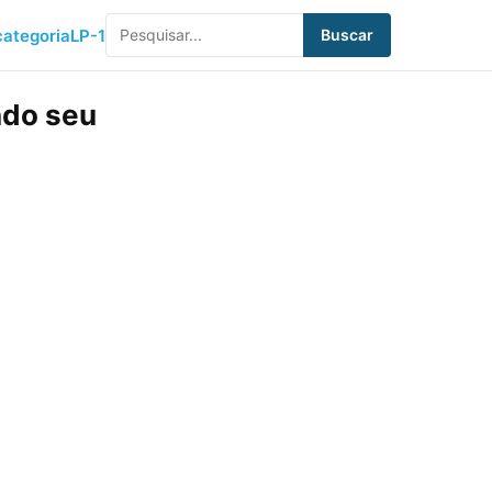
ategoria
LP-1
Buscar
ndo seu