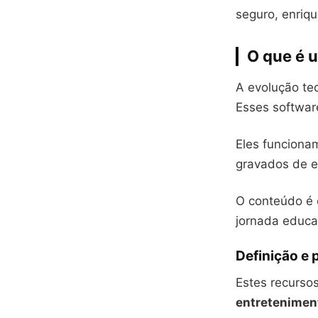
seguro, enriq
O que é u
A evolução tec
Esses softwar
Eles funciona
gravados de e
O conteúdo é 
jornada educa
Definição e 
Estes recursos
entretenimen