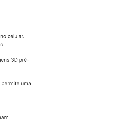
no celular.
o.
gens 3D pré-
o permite uma
onam