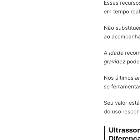
Esses recurso
em tempo real
Não substitu
ao acompanha
A
idade
recome
gravidez
podem
Nos últimos
a
se ferramentas
Seu valor est
do uso respon
Ultrasso
Diferenç