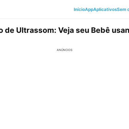
Início
App
Aplicativos
Sem c
vo de Ultrassom: Veja seu Bebê usa
ANÚNCIOS