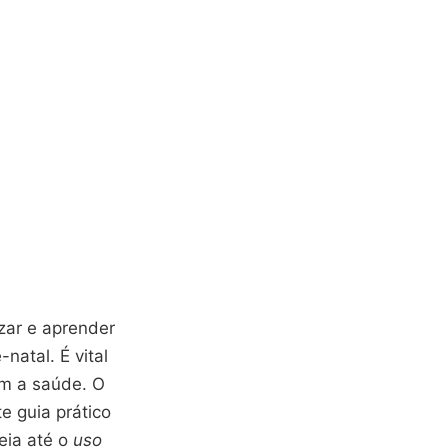
zar e aprender
atal. É vital
am a saúde. O
te guia prático
eia até o
uso