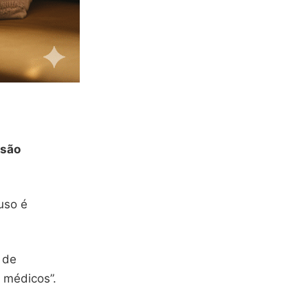
 são
uso é
 de
s médicos”.