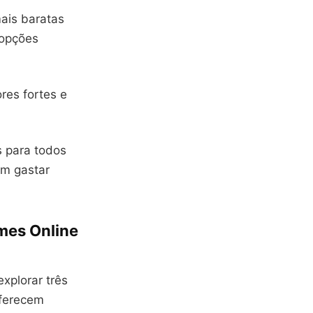
ais baratas
 opções
res fortes e
 para todos
em gastar
lmes Online
explorar três
oferecem