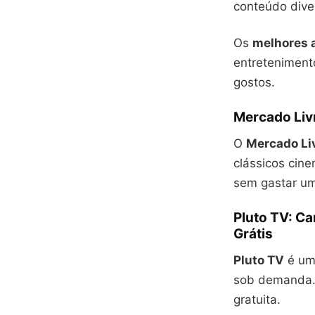
conteúdo dive
Os
melhores 
entretenimento
gostos.
Mercado Livr
O
Mercado Liv
clássicos cin
sem gastar um
Pluto TV: Ca
Grátis
Pluto TV
é um
sob demanda. 
gratuita.