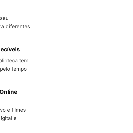
 seu
ra diferentes
uecíveis
blioteca tem
 pelo tempo
 Online
ivo e filmes
gital e