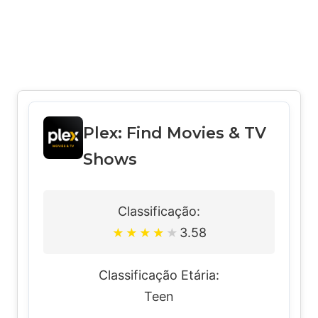
Plex: Find Movies & TV
Shows
Classificação:
3.58
★
★
★
★
★
Classificação Etária:
Teen