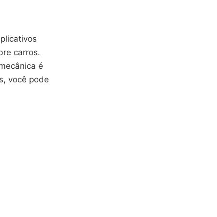
licativos
re carros.
 mecânica é
s, você pode