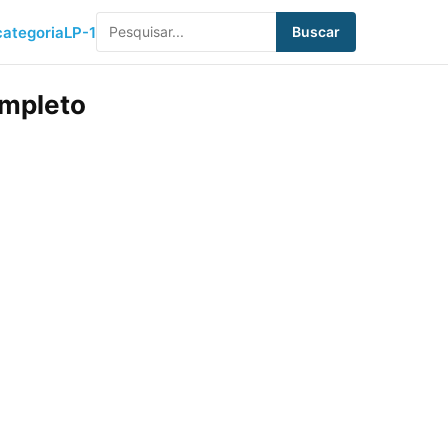
ategoria
LP-1
Buscar
ompleto