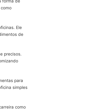
 forma de
 como
icinas. Ele
edimentos de
e precisos.
nomizando
amentas para
oficina simples
arreira como