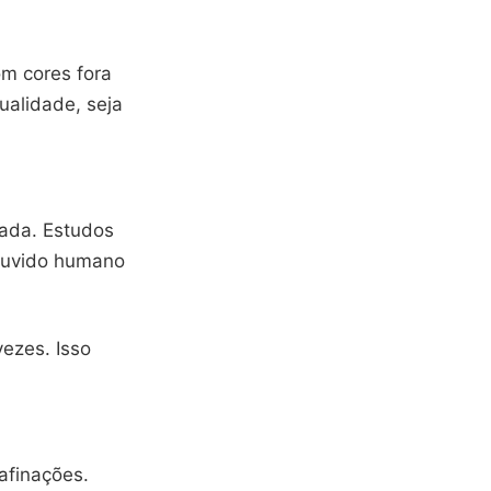
m cores fora
ualidade, seja
tada. Estudos
 ouvido humano
ezes. Isso
finações.