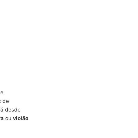
 e
s de
rá desde
ra
ou
violão