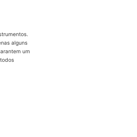
strumentos.
enas alguns
 garantem um
étodos