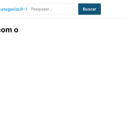
ategoria
LP-1
Buscar
 com o