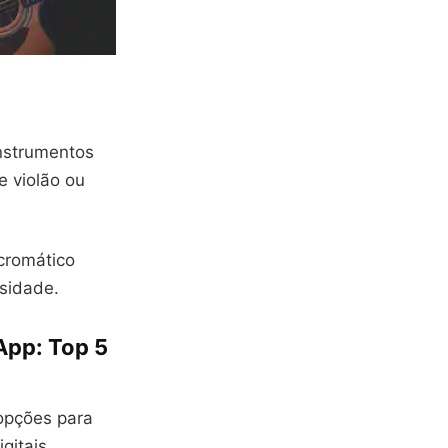
instrumentos
e violão ou
cromático
sidade.
App: Top 5
opções para
gitais