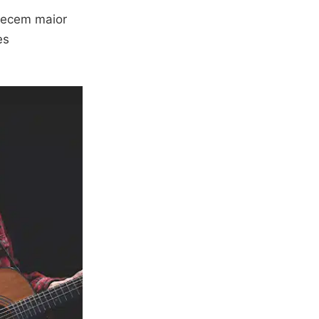
erecem maior
es