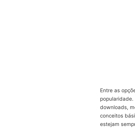
Entre as opçõ
popularidade
downloads, mo
conceitos bás
estejam sempr