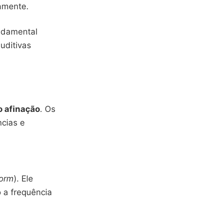
tamente.
ndamental
uditivas
 afinação
. Os
ncias e
form
). Ele
 a frequência