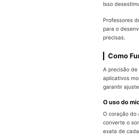
Isso desestim
Professores 
para o desenvo
precisas.
Como Fun
A precisão d
aplicativos m
garantir ajuste
O uso do mic
O coração do a
converte o so
exata de cada