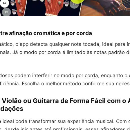
tre afinação cromática e por corda
ático, o app detecta qualquer nota tocada, ideal para 
nais. Já o modo por corda é limitado às notas padrão d
dosos podem interferir no modo por corda, enquanto o 
iciência. Escolha o melhor método conforme sua neces
 Violão ou Guitarra de Forma Fácil com o 
dações
p
ideal pode transformar sua experiência musical. Com 
s, desde iniciantes até profissionais, esses afinadores di