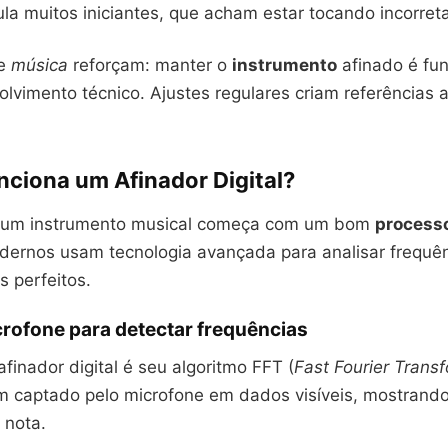
ula muitos iniciantes, que acham estar tocando incorre
de
música
reforçam: manter o
instrumento
afinado é fu
lvimento técnico. Ajustes regulares criam referências a
ciona um Afinador Digital?
e um instrumento musical começa com um bom
processo
odernos usam tecnologia avançada para analisar frequê
s perfeitos.
rofone para detectar frequências
finador digital é seu algoritmo FFT (
Fast Fourier Trans
m captado pelo microfone em dados visíveis, mostrando
 nota.