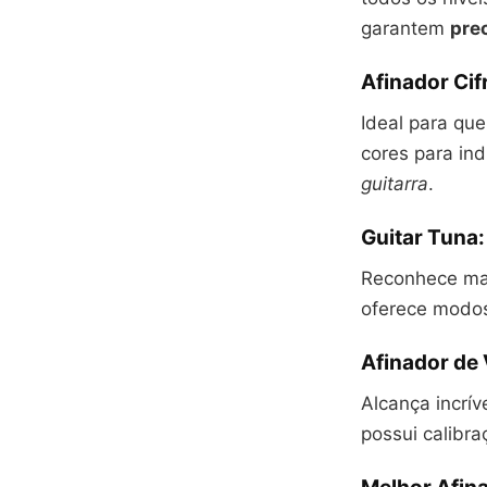
garantem
pre
Afinador Cif
Ideal para q
cores para ind
guitarra
.
Guitar Tuna:
Reconhece ma
oferece modos
Afinador de 
Alcança incrív
possui calibra