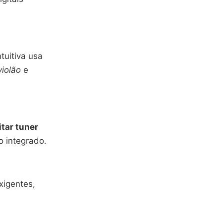
tuitiva usa
violão
e
itar tuner
 integrado.
xigentes,