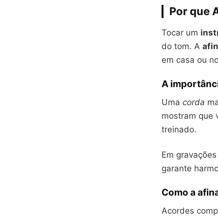
Por que A
Tocar um
ins
do tom. A
afi
em casa ou no
A importânci
Uma
corda
mal
mostram que v
treinado.
Em gravações 
garante harmon
Como a afin
Acordes comp