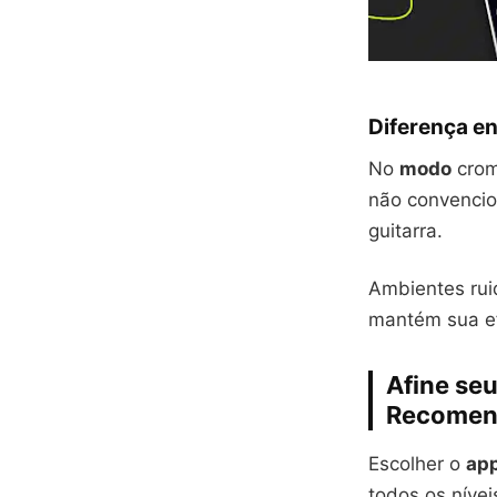
Diferença en
No
modo
crom
não convencio
guitarra.
Ambientes rui
mantém sua ef
Afine seu
Recomen
Escolher o
ap
todos os nívei