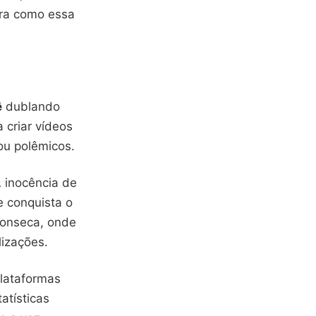
bra como essa
ê
dublando
 criar vídeos
ou polêmicos.
A inocência de
 conquista o
 Fonseca, onde
izações.
lataformas
atísticas