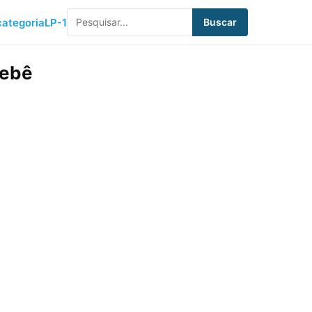
ategoria
LP-1
Buscar
Bebê