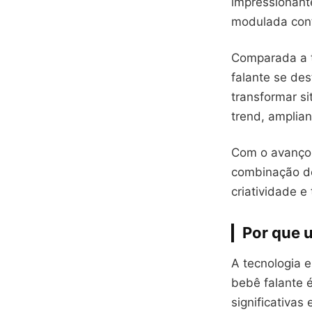
impressionante
modulada cont
Comparada a t
falante se des
transformar s
trend, amplia
Com o avanço 
combinação de
criatividade e
Por que u
A tecnologia 
bebê falante 
significativa