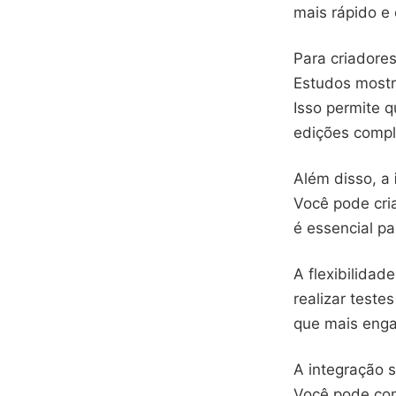
mais rápido e 
Para criadore
Estudos mostr
Isso permite 
edições compl
Além disso, a
Você pode cria
é essencial p
A flexibilida
realizar teste
que mais engaj
A integração s
Você pode com