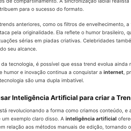
s de compartilhamento. A sincronização labial realista 
ribuem para o sucesso do formato.
rends anteriores, como os filtros de envelhecimento, a
taca pela originalidade. Ela reflete o humor brasileiro, 
ituações sérias em piadas criativas. Celebridades tamb
ndo seu alcance.
da tecnologia, é possível que essa trend evolua ainda 
 humor e inovação continua a conquistar a
internet
, p
 tecnologia são uma dupla imbatível.
sar Inteligência Artificial para criar a Tre
está revolucionando a forma como criamos conteúdo, e 
é um exemplo claro disso. A
inteligência artificial
ofere
s em relação aos métodos manuais de edição, tornando 