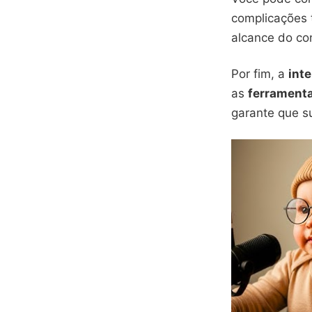
complicações t
alcance do co
Por fim, a
inte
as
ferrament
garante que 