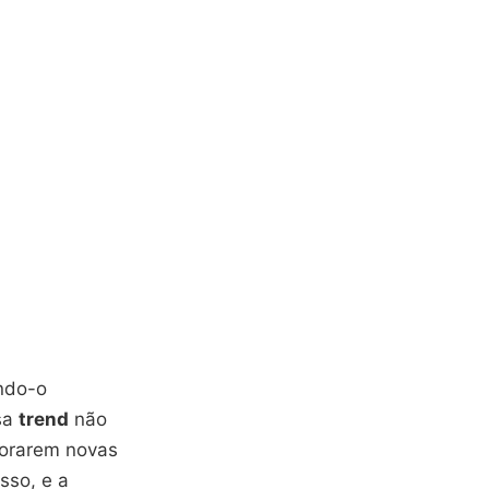
ando-o
sa
trend
não
lorarem novas
sso, e a