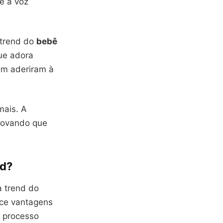
e a voz
 trend do
bebê
que adora
ém aderiram à
mais. A
rovando que
nd?
a trend do
ce vantagens
o processo