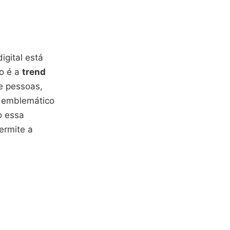
gital está
o é a
trend
e pessoas,
o emblemático
o essa
ermite a