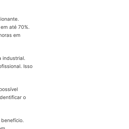
ionante.
 em até 70%.
 horas em
industrial.
issional. Isso
 possível
dentificar o
 benefício.
sem