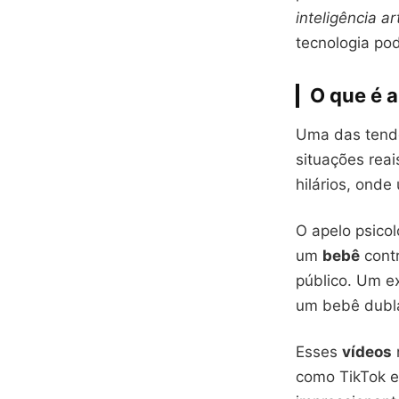
inteligência art
tecnologia pod
O que é 
Uma das tendê
situações rea
hilários, ond
O apelo psicol
um
bebê
contr
público. Um e
um bebê dubla
Esses
vídeos
como TikTok e 