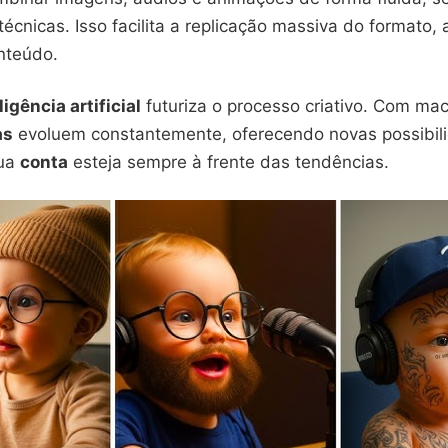
écnicas. Isso facilita a replicação massiva do formato,
nteúdo.
ligência artificial
futuriza o processo criativo. Com mac
as
evoluem constantemente, oferecendo novas possibili
sua
conta
esteja sempre à frente das tendências.