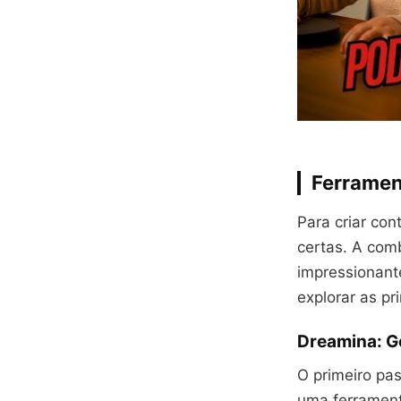
Ferramen
Para criar con
certas. A comb
impressionant
explorar as pr
Dreamina: G
O primeiro pa
uma ferrament