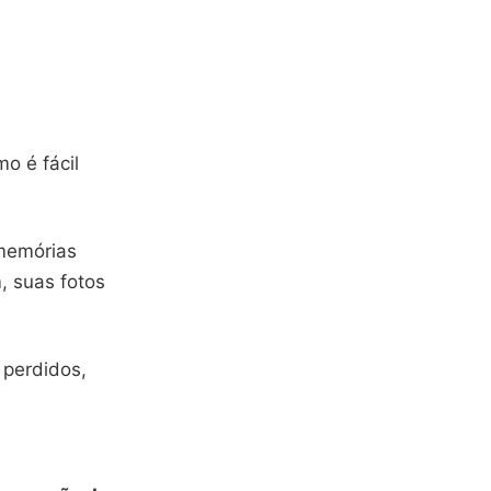
o é fácil
 memórias
, suas fotos
 perdidos,