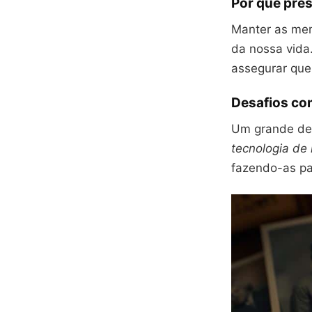
Por que pres
Manter as mem
da nossa vid
assegurar que
Desafios co
Um grande des
tecnologia de 
fazendo-as p