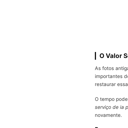
O Valor S
As fotos anti
importantes 
restaurar ess
O tempo pode 
serviço de ia
novamente.