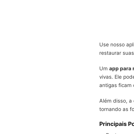
Use nosso apli
restaurar sua
Um
app para 
vivas. Ele pod
antigas ficam
Além disso, a 
tornando as fo
Principais P