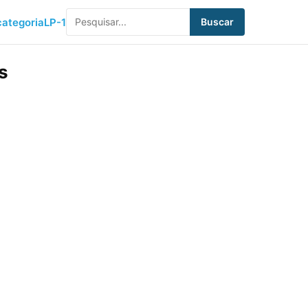
ategoria
LP-1
Buscar
s