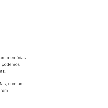
rdam memórias
, podemos
az.
 Mas, com um
arem