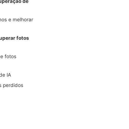
cuperação de
os e melhorar
uperar fotos
e fotos
de IA
s perdidos