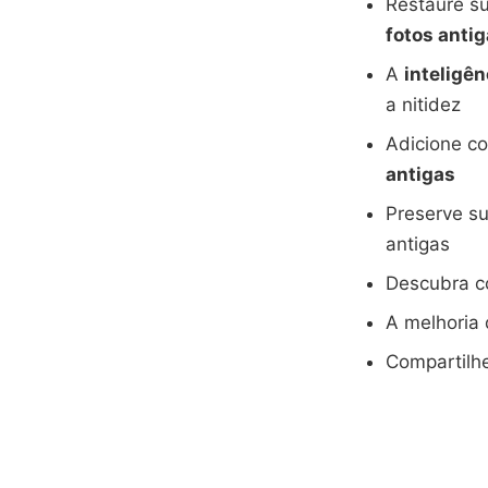
Restaure s
fotos anti
A
inteligên
a nitidez
Adicione c
antigas
Preserve s
antigas
Descubra co
A melhoria 
Compartilh