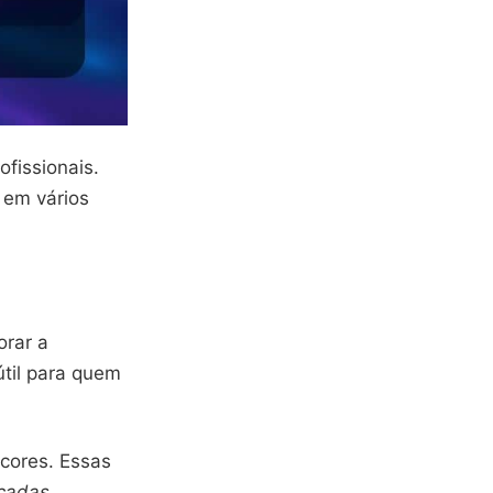
ofissionais.
 em vários
orar a
útil para quem
cores. Essas
nçadas
.