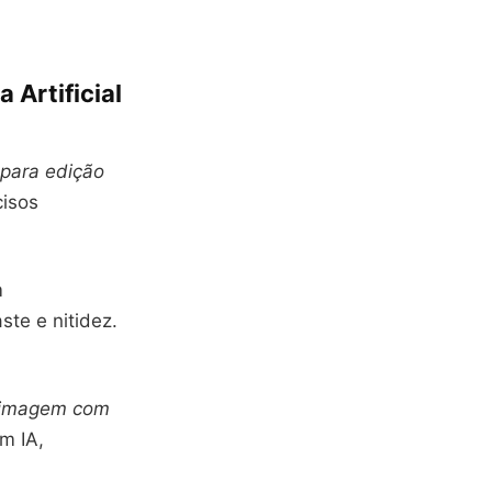
 Artificial
 para edição
cisos
m
ste e nitidez.
e imagem com
m IA,