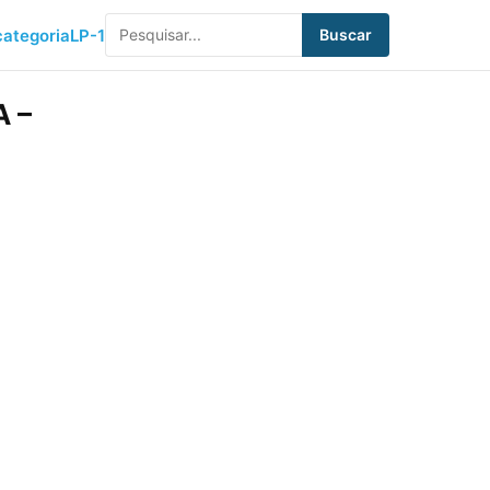
ategoria
LP-1
Buscar
A –