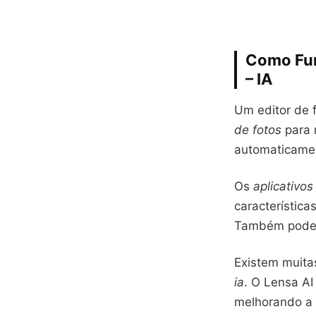
Como Func
– IA
Um editor de 
de fotos
para 
automaticament
Os
aplicativos
característica
Também podem 
Existem muita
ia
. O Lensa AI
melhorando a 