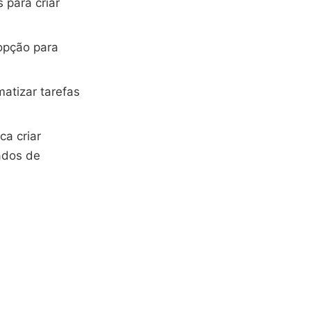
 para criar
opção para
atizar tarefas
a criar
ados de