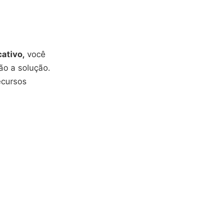
cativo,
você
ão a solução.
ecursos