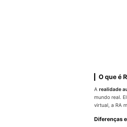
O que é 
A
realidade 
mundo real. El
virtual, a RA 
Diferenças e