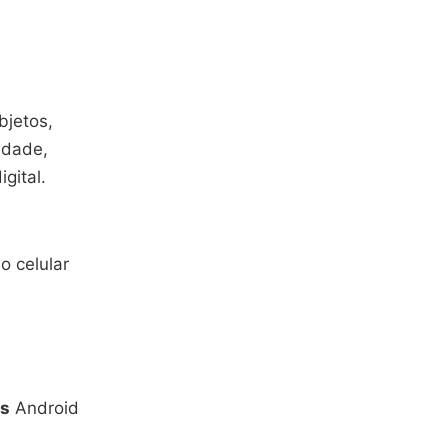
bjetos,
idade,
gital.
o celular
is
Android