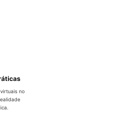
ráticas
virtuais no
realidade
ica.