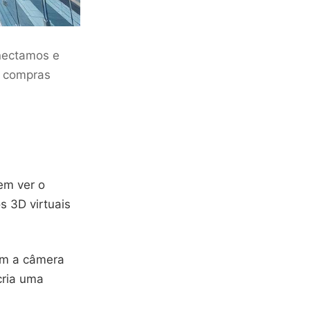
nectamos e
, compras
em ver o
 3D virtuais
am a câmera
cria uma