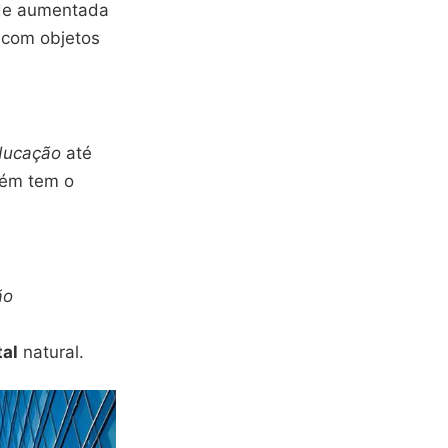
dade aumentada
r com objetos
ducação
até
bém tem o
ão
tal
natural.