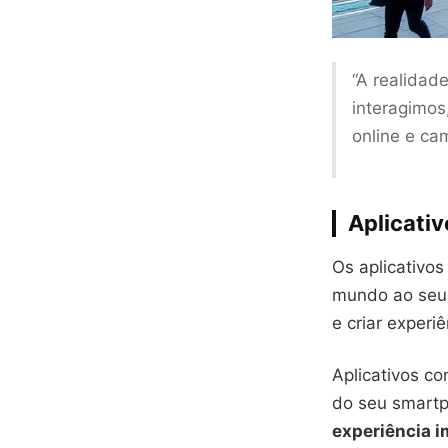
“A realida
interagimos
online e ca
Aplicati
Os aplicativos
mundo ao seu 
e criar experiê
Aplicativos c
do seu smartph
experiência i