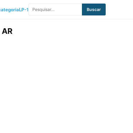
ategoria
LP-1
Buscar
– AR