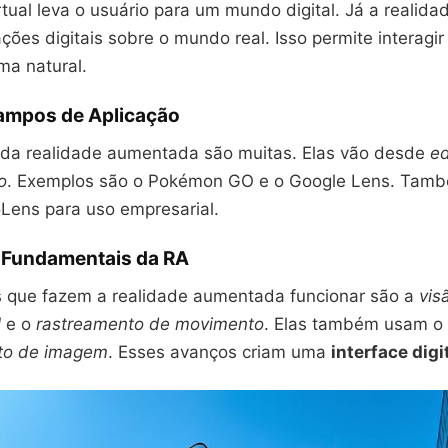
rtual leva o usuário para um mundo digital. Já a reali
ções digitais sobre o mundo real. Isso permite interagi
rma natural.
Campos de Aplicação
 da realidade aumentada são muitas. Elas vão desde
e
o
. Exemplos são o Pokémon GO e o Google Lens. Tam
oLens para uso empresarial.
 Fundamentais da RA
s que fazem a realidade aumentada funcionar são a
vis
l
e o
rastreamento de movimento
. Elas também usam o
to de imagem
. Esses avanços criam uma
interface digi