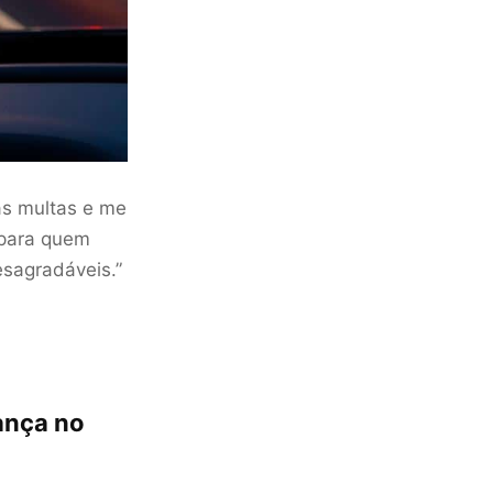
sas multas e me
 para quem
esagradáveis.”
ança no