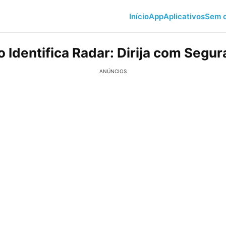
Início
App
Aplicativos
Sem c
o Identifica Radar: Dirija com Segu
ANÚNCIOS