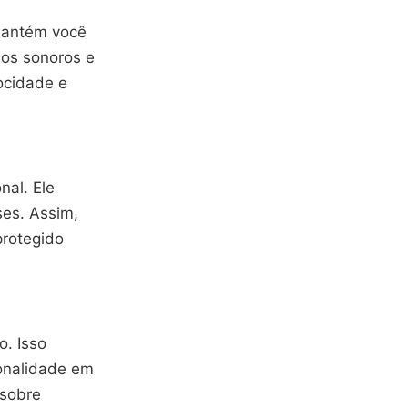
 mantém você
sos sonoros e
ocidade e
nal. Ele
es. Assim,
protegido
o. Isso
ionalidade em
 sobre