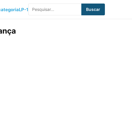
ategoria
LP-1
Buscar
rança