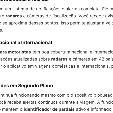
tem um sistema de notificações e alertas completo. Ele
bre
radares
e câmeras de fiscalização. Você recebe avi
 se aproxima desses pontos. Isso permite ajustar a vel
s.
cional e Internacional
para motoristas
tem boa cobertura nacional e internacio
mações atualizadas sobre
radares
e câmeras em 42 país
 o aplicativo em viagens domésticas e internacionais, 
ades em Segundo Plano
continua funcionando mesmo com o dispositivo bloquead
ocê receba alertas contínuos durante a viagem. A func
o mantém o
identificador de pardais
ativo e informado