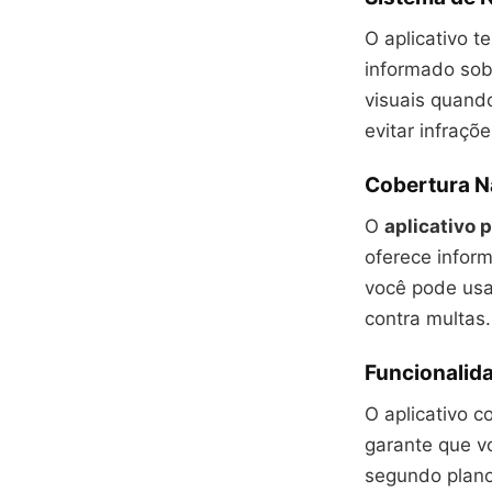
O aplicativo 
informado so
visuais quando
evitar infraçõe
Cobertura Na
O
aplicativo 
oferece infor
você pode usar
contra multas.
Funcionalid
O aplicativo 
garante que v
segundo plan