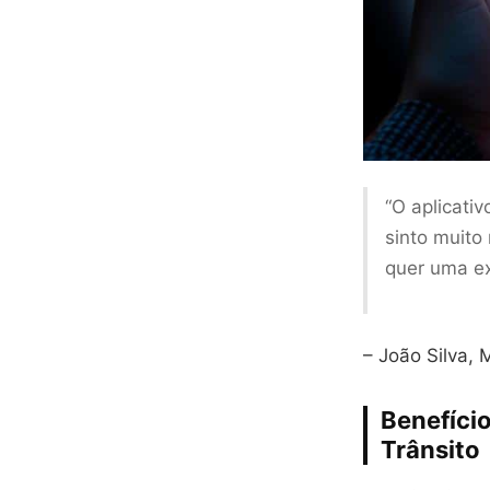
“O aplicati
sinto muito
quer uma ex
– João Silva, 
Benefíci
Trânsito