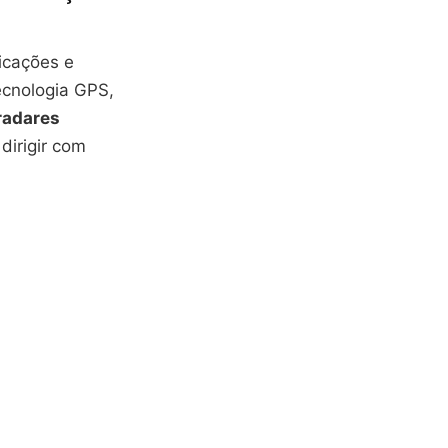
ficações e
ecnologia GPS,
radares
dirigir com