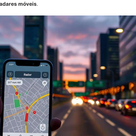
radares móveis
.