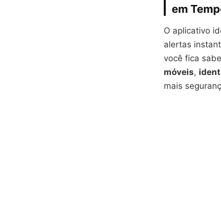
em Temp
O aplicativo i
alertas instan
você fica sab
móveis
,
ident
mais segurança