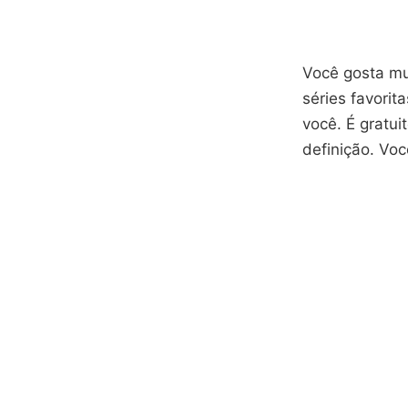
Você gosta mu
séries favorit
você. É gratu
definição. Voc