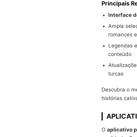
Principais R
Interface d
Ampla sele
romances e
Legendas e
conteúdo
Atualizaçõ
turcas
Descubra o mel
histórias cati
APLICAT
O
aplicativo 