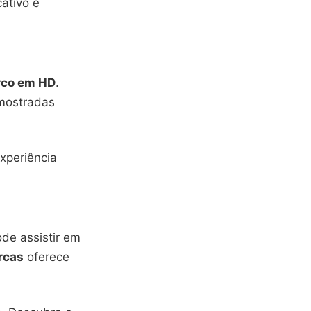
ativo é
rco em HD
.
 mostradas
experiência
ode assistir em
urcas
oferece