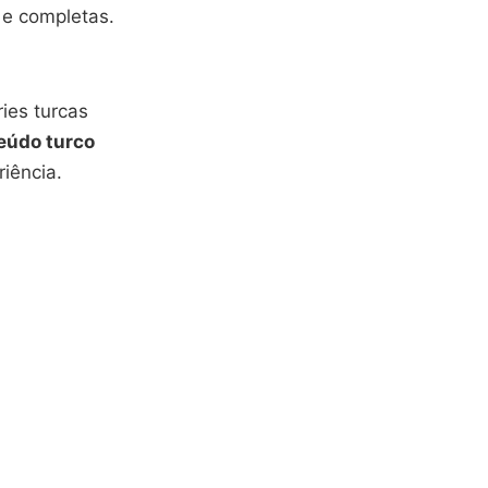
s e completas.
ies turcas
eúdo turco
iência.