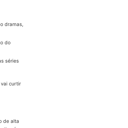
ndo dramas,
to do
s séries
ai curtir
 de alta