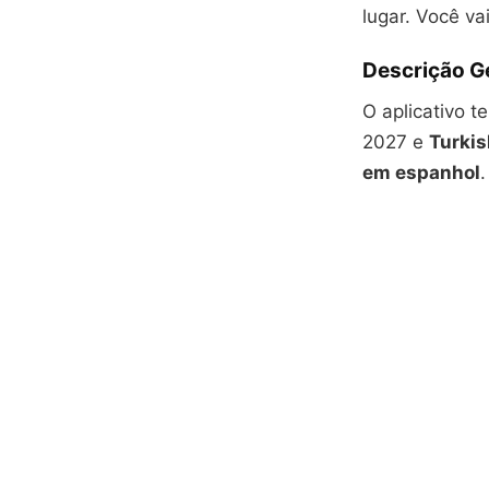
lugar. Você va
Descrição Ge
O aplicativo t
2027 e
Turkis
em espanhol