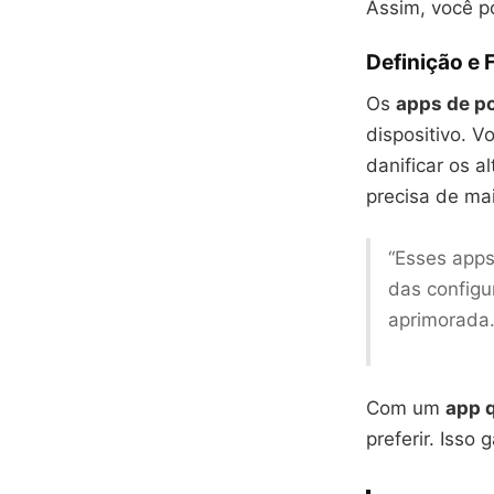
Assim, você p
Definição e 
Os
apps de po
dispositivo. 
danificar os a
precisa de ma
“Esses apps
das configu
aprimorada.
Com um
app 
preferir. Isso