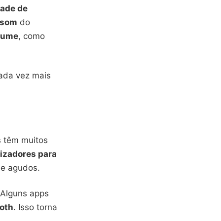
ade de
 som
do
olume
, como
ada vez mais
 têm muitos
izadores para
 e agudos.
 Alguns apps
ooth
. Isso torna