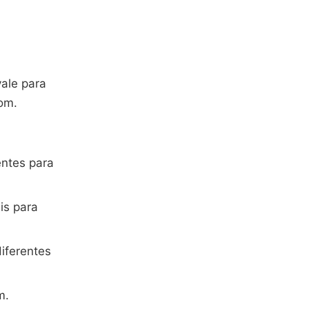
vale para
om.
entes para
is para
iferentes
m.