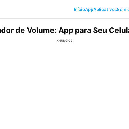
Início
App
Aplicativos
Sem c
ador de Volume: App para Seu Celul
ANÚNCIOS