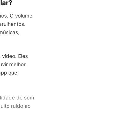
lar?
ios. O volume
arulhentos.
músicas,
 vídeo. Eles
vir melhor.
app que
alidade de som
ito ruído ao