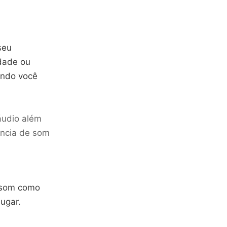
.
seu
idade ou
uando você
áudio além
ência de som
o som como
lugar.