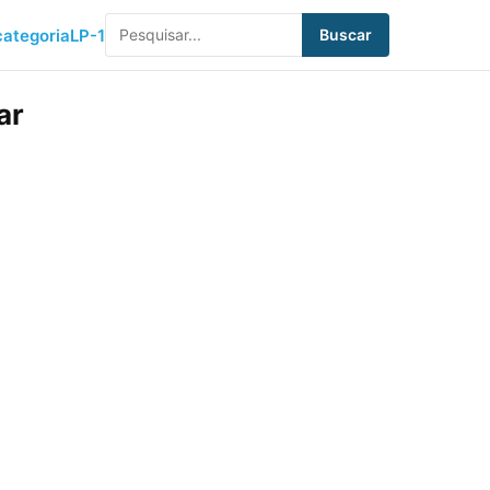
ategoria
LP-1
Buscar
ar