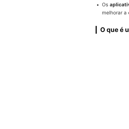
Os
aplicat
melhorar a 
O que é 