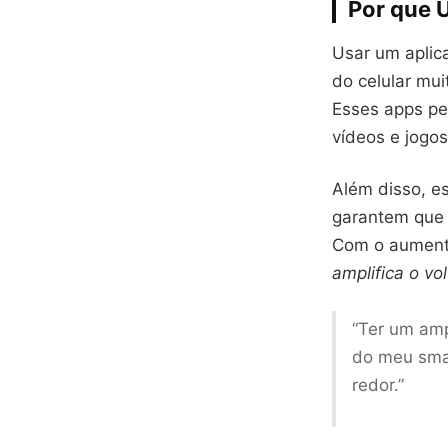
Por que 
Usar um aplic
do celular mui
Esses apps pe
vídeos e jogos
Além disso, e
garantem que 
Com o aumento
amplifica o vo
“Ter um amp
do meu sma
redor.”