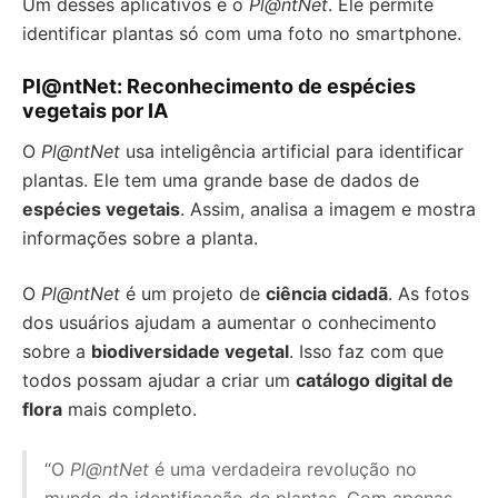
Um desses aplicativos é o
Pl@ntNet
. Ele permite
identificar plantas só com uma foto no smartphone.
Pl@ntNet: Reconhecimento de espécies
vegetais por IA
O
Pl@ntNet
usa inteligência artificial para identificar
plantas. Ele tem uma grande base de dados de
espécies vegetais
. Assim, analisa a imagem e mostra
informações sobre a planta.
O
Pl@ntNet
é um projeto de
ciência cidadã
. As fotos
dos usuários ajudam a aumentar o conhecimento
sobre a
biodiversidade vegetal
. Isso faz com que
todos possam ajudar a criar um
catálogo digital de
flora
mais completo.
“O
Pl@ntNet
é uma verdadeira revolução no