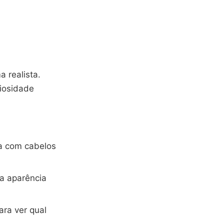
a realista.
riosidade
ia com cabelos
ua aparência
ra ver qual