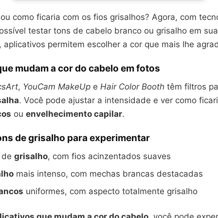
ou como ficaria com os fios grisalhos? Agora, com tecn
ossível testar tons de cabelo branco ou grisalho em su
r, aplicativos permitem escolher a cor que mais lhe agra
 que mudam a cor do cabelo em fotos
csArt
,
YouCam MakeUp
e
Hair Color Booth
têm filtros p
salha
. Você pode ajustar a intensidade e ver como ficar
cos
ou
envelhecimento capilar
.
ons de grisalho para experimentar
s de
grisalho
, com fios acinzentados suaves
alho
mais intenso, com mechas brancas destacadas
rancos
uniformes, com aspecto totalmente grisalho
licativos que mudam a cor do cabelo
, você pode exper