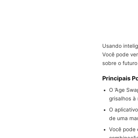
Usando intelig
Você pode ver
sobre o futur
Principais 
O ‘Age Swap
grisalhos à
O aplicativ
de uma mane
Você pode e