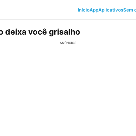
Início
App
Aplicativos
Sem c
o deixa você grisalho
ANÚNCIOS