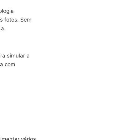
ologia
as fotos. Sem
da.
ara simular a
ia com
imentar vários