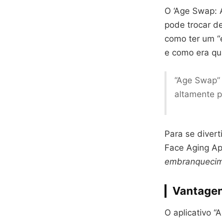
O ‘Age Swap: 
pode trocar de
como ter um “
e como era qu
“Age Swap” 
altamente p
Para se diver
Face Aging App
embranquecim
Vantagen
O aplicativo 