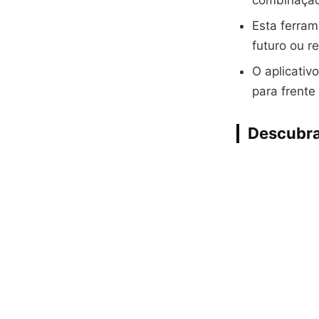
combinação 
Esta ferram
futuro ou r
O aplicativ
para frente
Descubra