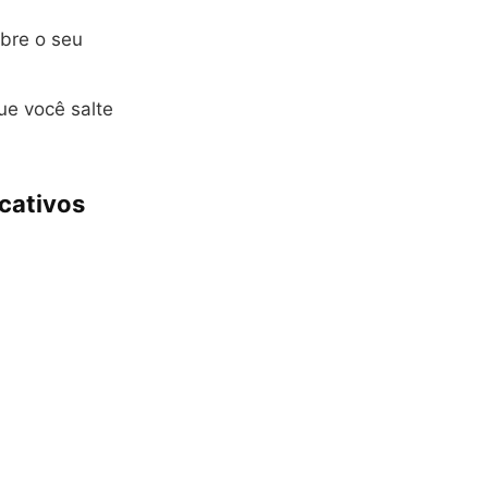
obre o seu
ue você salte
cativos