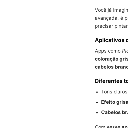
Você já imagin
avançada, é p
precisar pinta
Aplicativos
Apps como
Pi
coloração gri
cabelos bran
Diferentes t
Tons claro
Efeito gris
Cabelos b
Com esses
ap