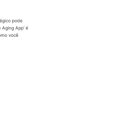
mágico pode
e Aging App’ é
como você