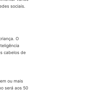
edes sociais.
criança. O
teligência
os cabelos de
vem ou mais
mo será aos 50