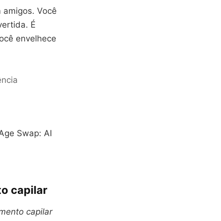
m amigos. Você
ertida. É
você envelhece
ência
‘Age Swap: AI
o capilar
mento capilar