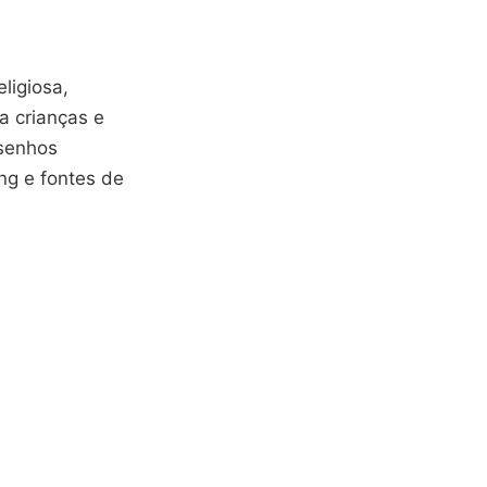
ligiosa,
a crianças e
esenhos
ing e fontes de