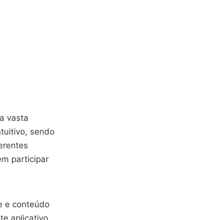
a vasta
tuitivo, sendo
erentes
em participar
e e conteúdo
te aplicativo