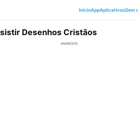
Início
App
Aplicativos
Sem c
istir Desenhos Cristãos
ANÚNCIOS