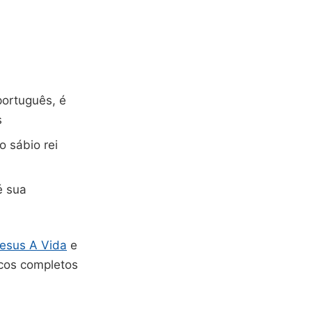
português, é
s
o sábio rei
é sua
esus A Vida
e
icos completos