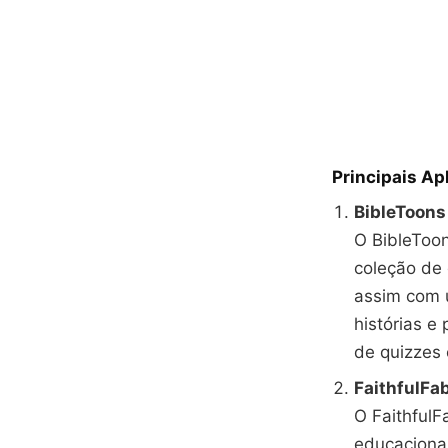
Principais Ap
BibleToons
O BibleToon
coleção de 
assim com u
histórias e
de quizzes 
FaithfulFa
O FaithfulF
educacional