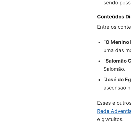
sendo possí
Conteúdos Di
Entre os cont
“O Menino 
uma das ma
“Salomão 
Salomão.
“José do Eg
ascensão no
Esses e outro
Rede Adventi
e gratuitos.