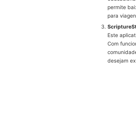
permite bai
para viage
ScriptureS
Este aplica
Com funcion
comunidades
desejam exp