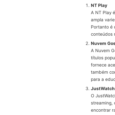
NT Play
A NT Play é
ampla varie
Portanto é
conteúdos r
Nuvem Gos
A Nuvem Gos
títulos pop
fornece ace
também com
para a edu
JustWatch
O JustWatch
streaming, 
encontrar r