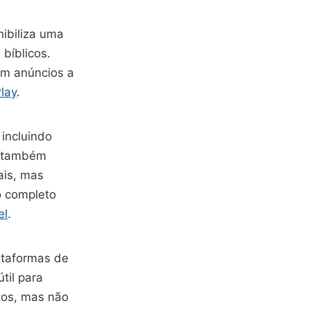
nibiliza uma
bíblicos.
em anúncios a
lay
.
incluindo
te também
ais, mas
o completo
el
.
ataformas de
til para
tos, mas não